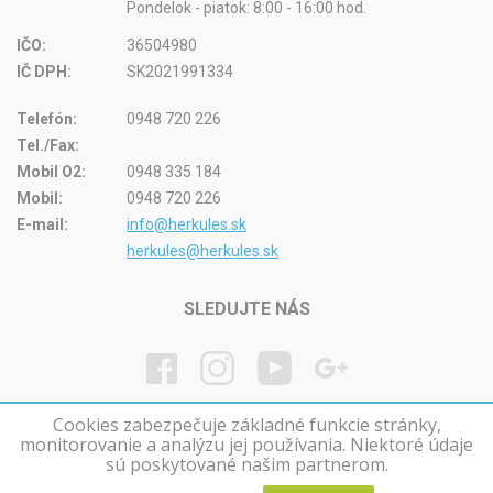
Pondelok - piatok: 8:00 - 16:00 hod.
IČO:
36504980
IČ DPH:
SK2021991334
Telefón:
0948 720 226
Tel./Fax:
Mobil O2:
0948 335 184
Mobil:
0948 720 226
E-mail:
info@herkules.sk
herkules@herkules.sk
SLEDUJTE NÁS
Cookies zabezpečuje základné funkcie stránky,
monitorovanie a analýzu jej používania. Niektoré údaje
© Herkules kúpele na Slovensku
sú poskytované našim partnerom.