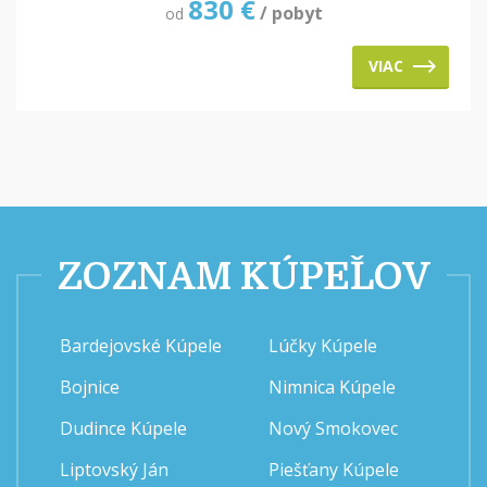
830
€
/ pobyt
od
VIAC
ZOZNAM KÚPEĽOV
Bardejovské Kúpele
Lúčky Kúpele
Bojnice
Nimnica Kúpele
Dudince Kúpele
Nový Smokovec
Liptovský Ján
Piešťany Kúpele