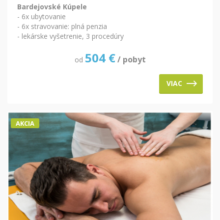
Bardejovské Kúpele
- 6x ubytovanie
- 6x stravovanie: plná penzia
- lekárske vyšetrenie, 3 procedúry
504
€
/ pobyt
od
VIAC
AKCIA