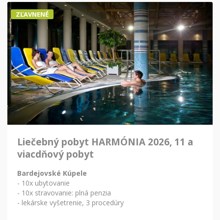
ZĽAVNENÉ
Liečebný pobyt HARMÓNIA 2026, 11 a
viacdňový pobyt
Bardejovské Kúpele
- 10x ubytovanie
- 10x stravovanie: plná penzia
- lekárske vyšetrenie, 3 procedúry