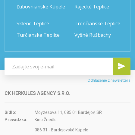
Ľubovnianske Kúpele
Rajecké Teplice
Sklené Teplice
Trenčianske Teplice
Turčianske Teplice
Vyšné Ružbachy
Odhlásenie z newslettera
CK HERKULES AGENCY S.R.O.
Sídlo:
Moyzesova 11, 085 01 Bardejov, SR
Prevádzka:
Kino Žriedlo
086 31 - Bardejovské Kúpele