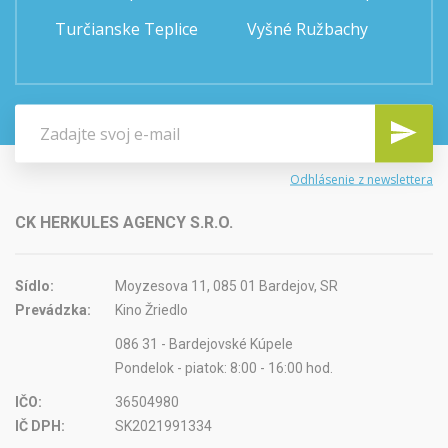
Turčianske Teplice
Vyšné Ružbachy
Odhlásenie z newslettera
CK HERKULES AGENCY S.R.O.
Sídlo:
Moyzesova 11, 085 01 Bardejov, SR
Prevádzka:
Kino Žriedlo
086 31 - Bardejovské Kúpele
Pondelok - piatok: 8:00 - 16:00 hod.
IČO:
36504980
IČ DPH:
SK2021991334