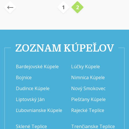
1
2
ZOZNAM KÚPEĽOV
Bardejovské Kúpele
Lúčky Kúpele
Bojnice
Nimnica Kúpele
Dudince Kúpele
Nový Smokovec
Liptovský Ján
Piešťany Kúpele
Ľubovnianske Kúpele
Rajecké Teplice
Sklené Teplice
Trenčianske Teplice