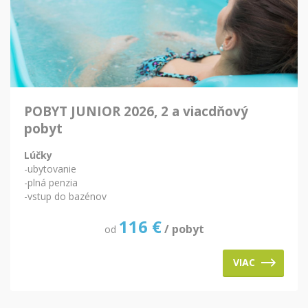
POBYT JUNIOR 2026, 2 a viacdňový
pobyt
Lúčky
-ubytovanie
-plná penzia
-vstup do bazénov
116
€
/ pobyt
od
VIAC