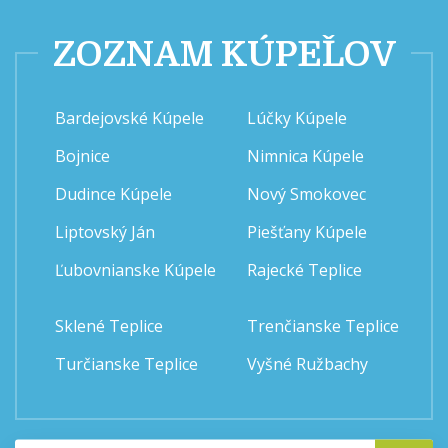
ZOZNAM KÚPEĽOV
Bardejovské Kúpele
Lúčky Kúpele
Bojnice
Nimnica Kúpele
Dudince Kúpele
Nový Smokovec
Liptovský Ján
Piešťany Kúpele
Ľubovnianske Kúpele
Rajecké Teplice
Sklené Teplice
Trenčianske Teplice
Turčianske Teplice
Vyšné Ružbachy