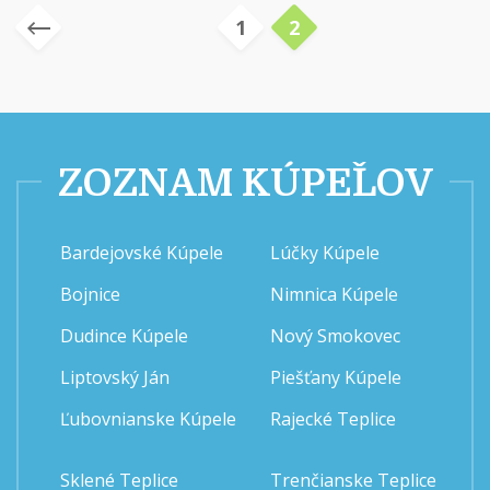
1
2
ZOZNAM KÚPEĽOV
Bardejovské Kúpele
Lúčky Kúpele
Bojnice
Nimnica Kúpele
Dudince Kúpele
Nový Smokovec
Liptovský Ján
Piešťany Kúpele
Ľubovnianske Kúpele
Rajecké Teplice
Sklené Teplice
Trenčianske Teplice