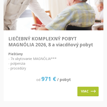
LIEČEBNÝ KOMPLEXNÝ POBYT
MAGNÓLIA 2026, 8 a viacdňový pobyt
Piešťany
- 7x ubytovanie MAGNÓLIA***
- polpenzia
- procedúry
971
€
/ pobyt
od
VIAC