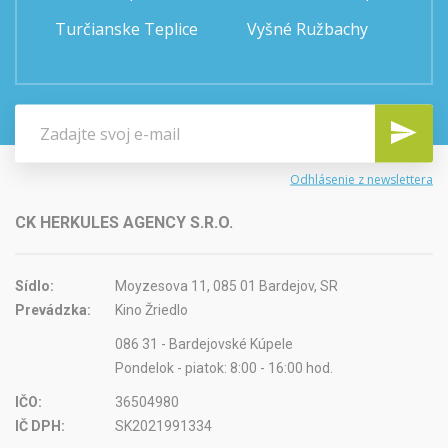
Turčianske Teplice
Vyšné Ružbachy
Odhlásenie z newslettera
CK HERKULES AGENCY S.R.O.
Sídlo:
Moyzesova 11, 085 01 Bardejov, SR
Prevádzka:
Kino Žriedlo
086 31 - Bardejovské Kúpele
Pondelok - piatok: 8:00 - 16:00 hod.
IČO:
36504980
IČ DPH:
SK2021991334