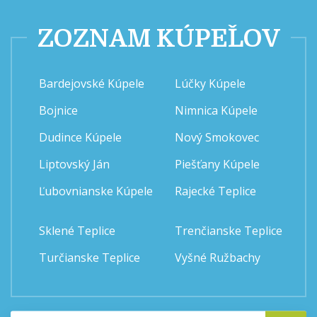
ZOZNAM KÚPEĽOV
Bardejovské Kúpele
Lúčky Kúpele
Bojnice
Nimnica Kúpele
Dudince Kúpele
Nový Smokovec
Liptovský Ján
Piešťany Kúpele
Ľubovnianske Kúpele
Rajecké Teplice
Sklené Teplice
Trenčianske Teplice
Turčianske Teplice
Vyšné Ružbachy