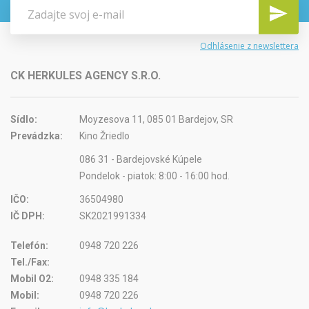
Odhlásenie z newslettera
CK HERKULES AGENCY S.R.O.
Sídlo:
Moyzesova 11, 085 01 Bardejov, SR
Prevádzka:
Kino Žriedlo
086 31 - Bardejovské Kúpele
Pondelok - piatok: 8:00 - 16:00 hod.
IČO:
36504980
IČ DPH:
SK2021991334
Telefón:
0948 720 226
Tel./Fax:
Mobil O2:
0948 335 184
Mobil:
0948 720 226