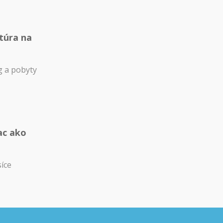
túra na
 a pobyty
ac ako
síce