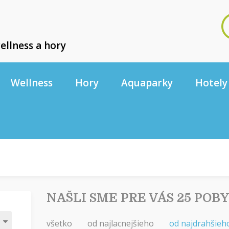
ellness a hory
Wellness
Hory
Aquaparky
Hotely
NAŠLI SME PRE VÁS 25 POB
všetko
od najlacnejšieho
od najdrahšieh