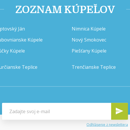
ZOZNAM KÚPEĽOV
iptovský Ján
Nimnica Kúpele
ubovnianske Kúpele
Nový Smokovec
účky Kúpele
Piešťany Kúpele
určianske Teplice
Trenčianske Teplice
Odhlásenie z newslettera