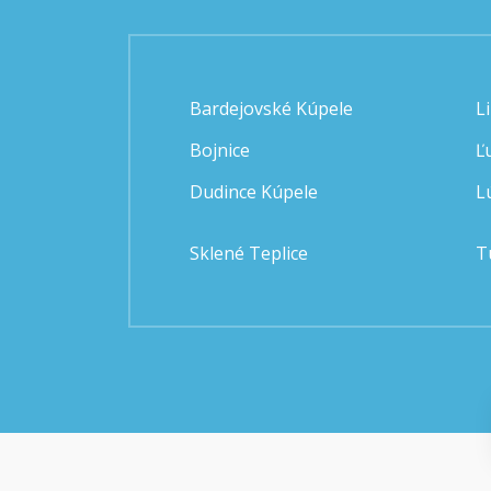
Bardejovské Kúpele
L
Bojnice
Ľ
Dudince Kúpele
L
Sklené Teplice
T