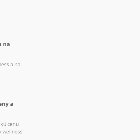
a na
ness a na
eny a
akú cenu
a wellness