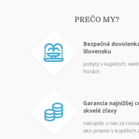
PREČO MY?
Bezpečná dovolenk
Slovensku
pobyty v kúpeľoch, well
horách
Garancia najnižšej c
skvelé zľavy
nakúpite u nás za rovn
ako priamo v kúpeľoch 