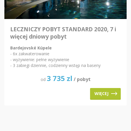
LECZNICZY POBYT STANDARD 2020, 7 i
więcej dniowy pobyt
Bardejovské Kúpele
- 6x zakwaterowanie
- wyżywienie: pełne wyżywienie
- 3 zabiegi dziennie, codzienny wstęp na baseny
3 735
zl
/ pobyt
od
WIĘCEJ