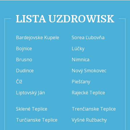
LISTA UZDROWISK
Bardejovske Kupele
Sorea Ľubovňa
Bojnice
Lúčky
Brusno
Nimnica
Dudince
Nový Smokovec
Číž
Piešťany
Liptovský Ján
Rajecké Teplice
Sklené Teplice
Trenčianske Teplice
Turčianske Teplice
Vyšné Ružbachy