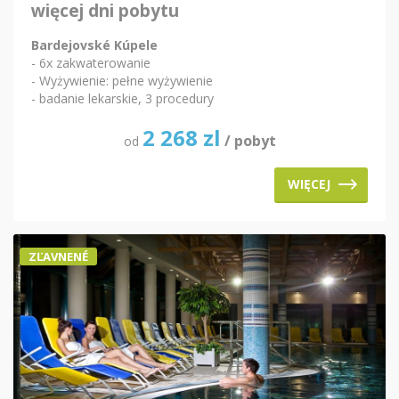
więcej dni pobytu
Bardejovské Kúpele
- 6x zakwaterowanie
- Wyżywienie: pełne wyżywienie
- badanie lekarskie, 3 procedury
2 268
zl
/ pobyt
od
WIĘCEJ
ZĽAVNENÉ