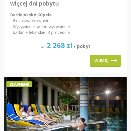
więcej dni pobytu
Bardejovské Kúpele
- 6x zakwaterowanie
- Wyżywienie: pełne wyżywienie
- badanie lekarskie, 3 procedury
2 268
zl
/ pobyt
od
WIĘCEJ
ZĽAVNENÉ