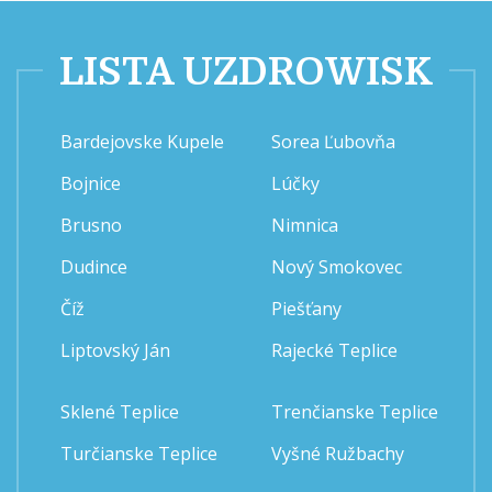
LISTA UZDROWISK
Bardejovske Kupele
Sorea Ľubovňa
Bojnice
Lúčky
Brusno
Nimnica
Dudince
Nový Smokovec
Číž
Piešťany
Liptovský Ján
Rajecké Teplice
Sklené Teplice
Trenčianske Teplice
Turčianske Teplice
Vyšné Ružbachy