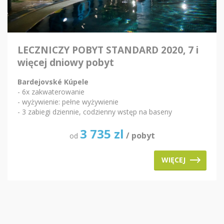
LECZNICZY POBYT STANDARD 2020, 7 i
więcej dniowy pobyt
Bardejovské Kúpele
- 6x zakwaterowanie
- wyżywienie: pełne wyżywienie
- 3 zabiegi dziennie, codzienny wstęp na baseny
3 735
zl
/ pobyt
od
WIĘCEJ