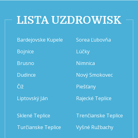
LISTA UZDROWISK
Bardejovske Kupele
Sorea Ľubovňa
Bojnice
Lúčky
Brusno
Nimnica
Dudince
Nový Smokovec
Číž
Piešťany
Liptovský Ján
Rajecké Teplice
Sklené Teplice
Trenčianske Teplice
Turčianske Teplice
Vyšné Ružbachy