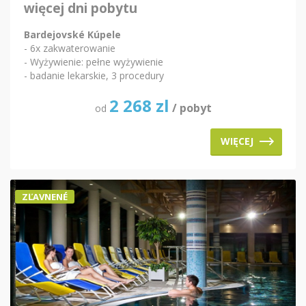
więcej dni pobytu
Bardejovské Kúpele
- 6x zakwaterowanie
- Wyżywienie: pełne wyżywienie
- badanie lekarskie, 3 procedury
2 268
zl
/ pobyt
od
WIĘCEJ
ZĽAVNENÉ