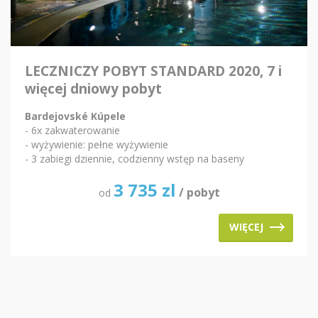
LECZNICZY POBYT STANDARD 2020, 7 i
więcej dniowy pobyt
Bardejovské Kúpele
- 6x zakwaterowanie
- wyżywienie: pełne wyżywienie
- 3 zabiegi dziennie, codzienny wstęp na baseny
3 735
zl
/ pobyt
od
WIĘCEJ