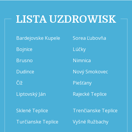
LISTA UZDROWISK
Bardejovske Kupele
Sorea Ľubovňa
Bojnice
Lúčky
Brusno
Nimnica
Dudince
Nový Smokovec
Číž
Piešťany
Liptovský Ján
Rajecké Teplice
Sklené Teplice
Trenčianske Teplice
Turčianske Teplice
Vyšné Ružbachy