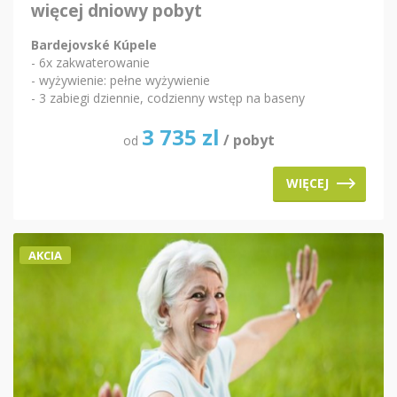
więcej dniowy pobyt
Bardejovské Kúpele
- 6x zakwaterowanie
- wyżywienie: pełne wyżywienie
- 3 zabiegi dziennie, codzienny wstęp na baseny
3 735
zl
/ pobyt
od
WIĘCEJ
AKCIA