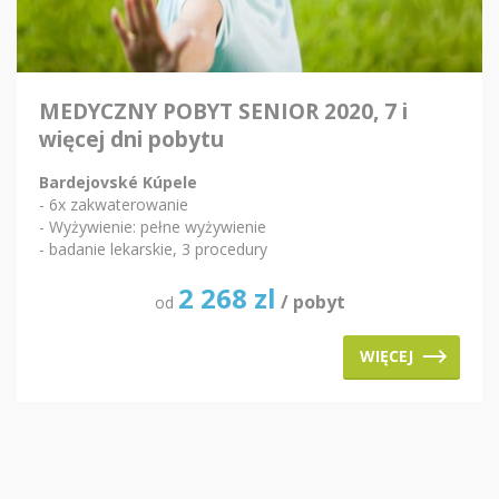
MEDYCZNY POBYT SENIOR 2020, 7 i
więcej dni pobytu
Bardejovské Kúpele
- 6x zakwaterowanie
- Wyżywienie: pełne wyżywienie
- badanie lekarskie, 3 procedury
2 268
zl
/ pobyt
od
WIĘCEJ