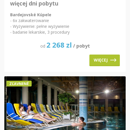
więcej dni pobytu
Bardejovské Kúpele
- 6x zakwaterowanie
- Wyżywienie: pełne wyżywienie
- badanie lekarskie, 3 procedury
2 268
zl
/ pobyt
od
WIĘCEJ
ZĽAVNENÉ