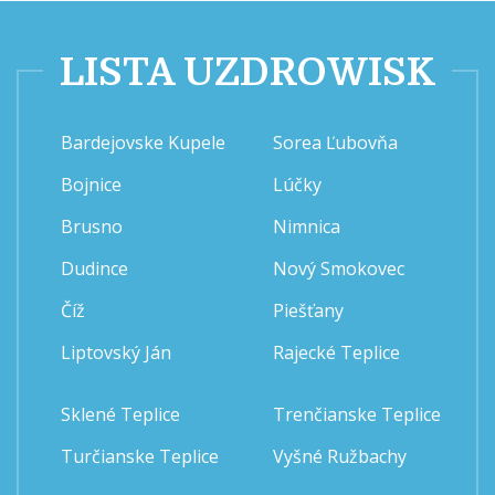
LISTA UZDROWISK
Bardejovske Kupele
Sorea Ľubovňa
Bojnice
Lúčky
Brusno
Nimnica
Dudince
Nový Smokovec
Číž
Piešťany
Liptovský Ján
Rajecké Teplice
Sklené Teplice
Trenčianske Teplice
Turčianske Teplice
Vyšné Ružbachy