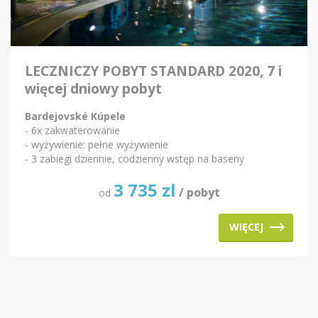
LECZNICZY POBYT STANDARD 2020, 7 i
więcej dniowy pobyt
Bardejovské Kúpele
- 6x zakwaterowanie
- wyżywienie: pełne wyżywienie
- 3 zabiegi dziennie, codzienny wstęp na baseny
3 735
zl
/ pobyt
od
WIĘCEJ