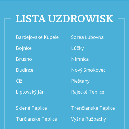
LISTA UZDROWISK
Bardejovske Kupele
Sorea Ľubovňa
Bojnice
Lúčky
Brusno
Nimnica
Dudince
Nový Smokovec
Číž
Piešťany
Liptovský Ján
Rajecké Teplice
Sklené Teplice
Trenčianske Teplice
Turčianske Teplice
Vyšné Ružbachy