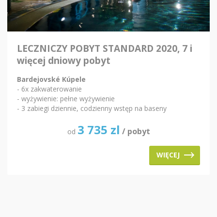
LECZNICZY POBYT STANDARD 2020, 7 i
więcej dniowy pobyt
Bardejovské Kúpele
- 6x zakwaterowanie
- wyżywienie: pełne wyżywienie
- 3 zabiegi dziennie, codzienny wstęp na baseny
3 735
zl
/ pobyt
od
WIĘCEJ