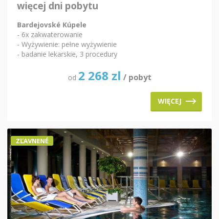
więcej dni pobytu
Bardejovské Kúpele
- 6x zakwaterowanie
- Wyżywienie: pełne wyżywienie
- badanie lekarskie, 3 procedury
2 268
zl
/ pobyt
od
WIĘCEJ
ZĽAVNENÉ