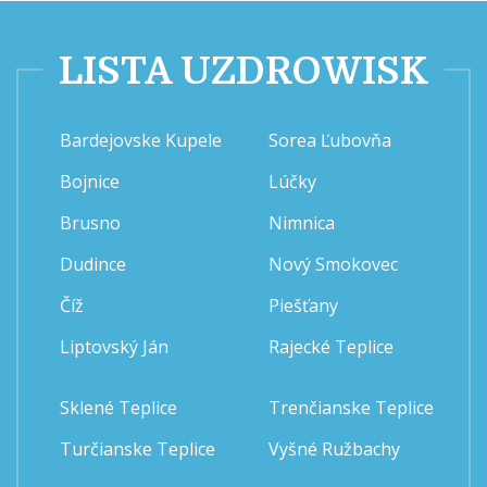
LISTA UZDROWISK
Bardejovske Kupele
Sorea Ľubovňa
Bojnice
Lúčky
Brusno
Nimnica
Dudince
Nový Smokovec
Číž
Piešťany
Liptovský Ján
Rajecké Teplice
Sklené Teplice
Trenčianske Teplice
Turčianske Teplice
Vyšné Ružbachy