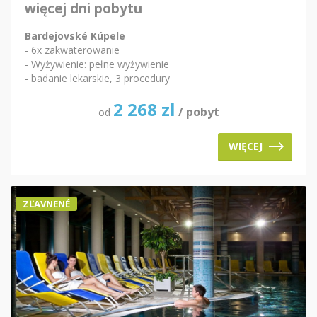
więcej dni pobytu
Bardejovské Kúpele
- 6x zakwaterowanie
- Wyżywienie: pełne wyżywienie
- badanie lekarskie, 3 procedury
2 268
zl
/ pobyt
od
WIĘCEJ
ZĽAVNENÉ