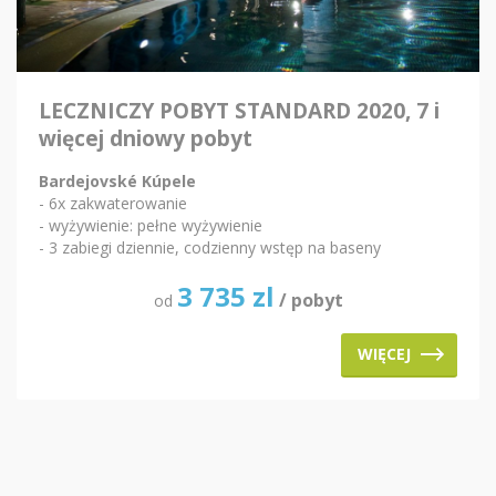
LECZNICZY POBYT STANDARD 2020, 7 i
więcej dniowy pobyt
Bardejovské Kúpele
- 6x zakwaterowanie
- wyżywienie: pełne wyżywienie
- 3 zabiegi dziennie, codzienny wstęp na baseny
3 735
zl
/ pobyt
od
WIĘCEJ