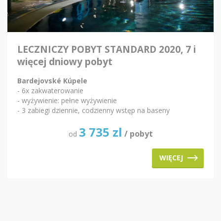
LECZNICZY POBYT STANDARD 2020, 7 i
więcej dniowy pobyt
Bardejovské Kúpele
- 6x zakwaterowanie
- wyżywienie: pełne wyżywienie
- 3 zabiegi dziennie, codzienny wstęp na baseny
3 735
zl
/ pobyt
od
WIĘCEJ