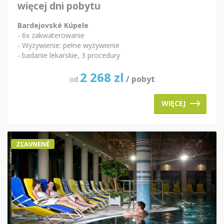
więcej dni pobytu
Bardejovské Kúpele
- 6x zakwaterowanie
- Wyżywienie: pełne wyżywienie
- badanie lekarskie, 3 procedury
2 268
zl
/ pobyt
od
WIĘCEJ
ZĽAVNENÉ