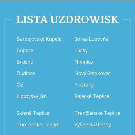
LISTA UZDROWISK
Bardejovske Kupele
Sorea Ľubovňa
Bojnice
Lúčky
Brusno
Nimnica
Dudince
Nový Smokovec
Číž
Piešťany
Liptovský Ján
Rajecké Teplice
Sklené Teplice
Trenčianske Teplice
Turčianske Teplice
Vyšné Ružbachy