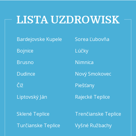
LISTA UZDROWISK
Bardejovske Kupele
Sorea Ľubovňa
Bojnice
Lúčky
Brusno
Nimnica
Dudince
Nový Smokovec
Číž
Piešťany
Liptovský Ján
Rajecké Teplice
Sklené Teplice
Trenčianske Teplice
Turčianske Teplice
Vyšné Ružbachy