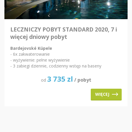
LECZNICZY POBYT STANDARD 2020, 7 i
więcej dniowy pobyt
Bardejovské Kúpele
- 6x zakwaterowanie
- wyżywienie: pełne wyżywienie
- 3 zabiegi dziennie, codzienny wstęp na baseny
3 735
zl
/ pobyt
od
WIĘCEJ