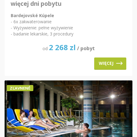
więcej dni pobytu
Bardejovské Kúpele
- 6x zakwaterowanie
- Wyżywienie: pełne wyżywienie
- badanie lekarskie, 3 procedury
2 268
zl
/ pobyt
od
WIĘCEJ
ZĽAVNENÉ