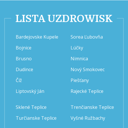
LISTA UZDROWISK
Bardejovske Kupele
Sorea Ľubovňa
Bojnice
Lúčky
Brusno
Nimnica
Dudince
Nový Smokovec
Číž
Piešťany
Liptovský Ján
Rajecké Teplice
Sklené Teplice
Trenčianske Teplice
Turčianske Teplice
Vyšné Ružbachy