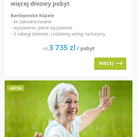
więcej dniowy pobyt
Bardejovské Kúpele
- 6x zakwaterowanie
- wyżywienie: pełne wyżywienie
- 3 zabiegi dziennie, codzienny wstęp na baseny
3 735
zl
/ pobyt
od
WIĘCEJ
AKCIA