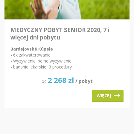
MEDYCZNY POBYT SENIOR 2020, 7 i
więcej dni pobytu
Bardejovské Kúpele
- 6x zakwaterowanie
- Wyżywienie: pełne wyżywienie
- badanie lekarskie, 3 procedury
2 268
zl
/ pobyt
od
WIĘCEJ