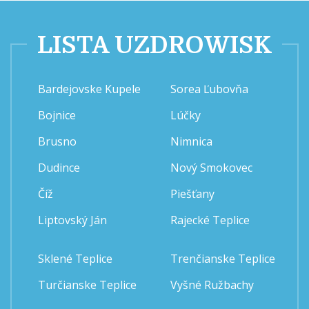
LISTA UZDROWISK
Bardejovske Kupele
Sorea Ľubovňa
Bojnice
Lúčky
Brusno
Nimnica
Dudince
Nový Smokovec
Číž
Piešťany
Liptovský Ján
Rajecké Teplice
Sklené Teplice
Trenčianske Teplice
Turčianske Teplice
Vyšné Ružbachy