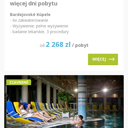
więcej dni pobytu
Bardejovské Kúpele
- 6x zakwaterowanie
- Wyżywienie: pełne wyżywienie
- badanie lekarskie, 3 procedury
2 268
zl
/ pobyt
od
WIĘCEJ
ZĽAVNENÉ