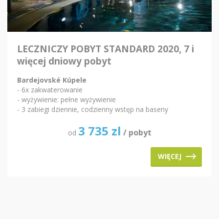
LECZNICZY POBYT STANDARD 2020, 7 i
więcej dniowy pobyt
Bardejovské Kúpele
- 6x zakwaterowanie
- wyżywienie: pełne wyżywienie
- 3 zabiegi dziennie, codzienny wstęp na baseny
3 735
zl
/ pobyt
od
WIĘCEJ