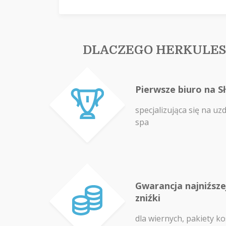
DLACZEGO HERKULES
Pierwsze biuro na S
specjalizująca się na uz
spa
Gwarancja najniźszej
zniźki
dla wiernych, pakiety ko