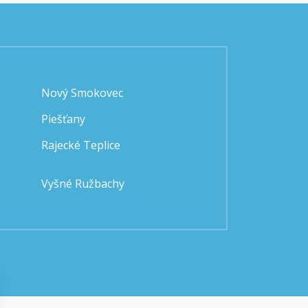
Nový Smokovec
Piešťany
Rajecké Teplice
Vyšné Ružbachy