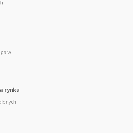
ch
spa w
na rynku
olonych