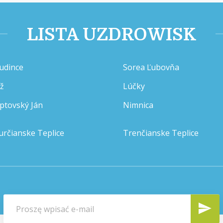
LISTA UZDROWISK
udince
Sorea Ľubovňa
íž
Lúčky
iptovský Ján
Nimnica
určianske Teplice
Trenčianske Teplice