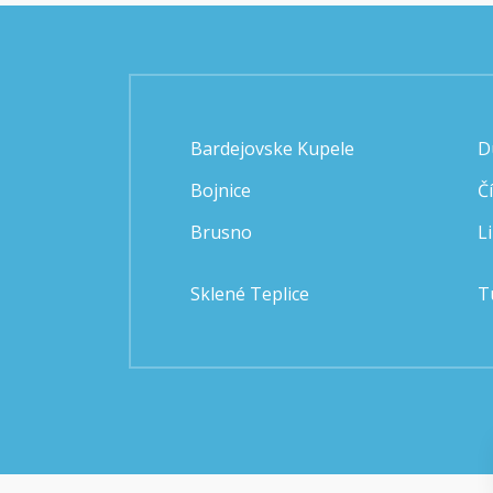
Bardejovske Kupele
D
Bojnice
Č
Brusno
L
Sklené Teplice
T