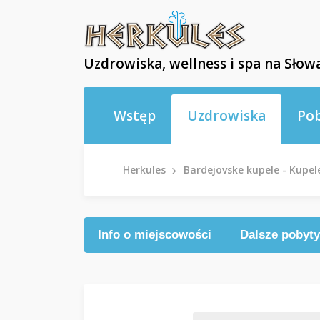
Uzdrowiska, wellness i spa na Słowa
Wstęp
Uzdrowiska
Po
Herkules
Bardejovske kupele - Kupel
Info o miejscowości
Dalsze pobyty