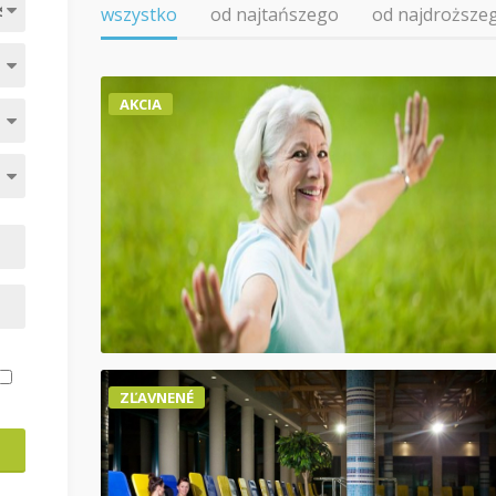
wszystko
od najtańszego
od najdroższe
AKCIA
ZĽAVNENÉ