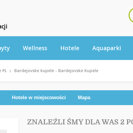
cji
byty
Wellness
Hotele
Aquaparki
e PL
Bardejovske kupele - Bardejovske Kupele
Hotele w miejscowości
Mapa
ZNALEŹLI ŚMY DLA WAS 2 