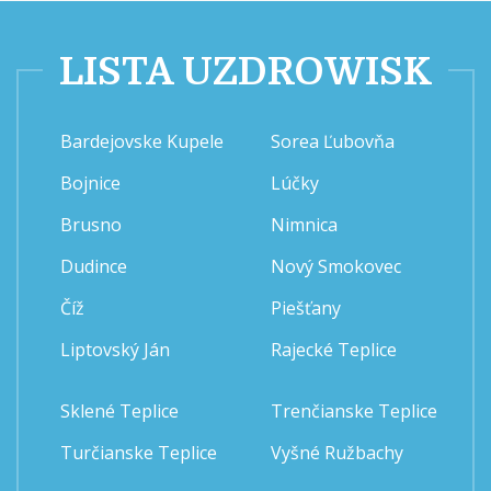
LISTA UZDROWISK
Bardejovske Kupele
Sorea Ľubovňa
Bojnice
Lúčky
Brusno
Nimnica
Dudince
Nový Smokovec
Číž
Piešťany
Liptovský Ján
Rajecké Teplice
Sklené Teplice
Trenčianske Teplice
Turčianske Teplice
Vyšné Ružbachy