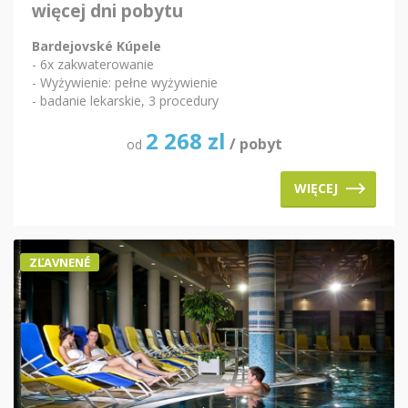
więcej dni pobytu
Bardejovské Kúpele
- 6x zakwaterowanie
- Wyżywienie: pełne wyżywienie
- badanie lekarskie, 3 procedury
2 268
zl
/ pobyt
od
WIĘCEJ
ZĽAVNENÉ