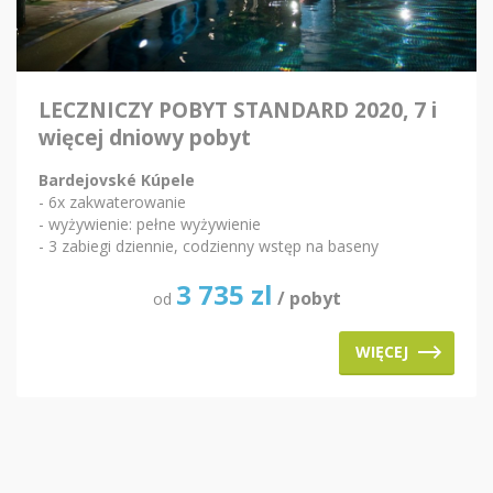
LECZNICZY POBYT STANDARD 2020, 7 i
więcej dniowy pobyt
Bardejovské Kúpele
- 6x zakwaterowanie
- wyżywienie: pełne wyżywienie
- 3 zabiegi dziennie, codzienny wstęp na baseny
3 735
zl
/ pobyt
od
WIĘCEJ