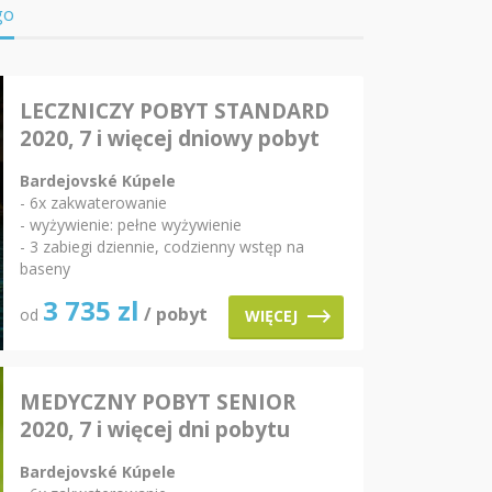
go
LECZNICZY POBYT STANDARD
2020, 7 i więcej dniowy pobyt
Bardejovské Kúpele
- 6x zakwaterowanie
- wyżywienie: pełne wyżywienie
- 3 zabiegi dziennie, codzienny wstęp na
baseny
3 735
zl
/ pobyt
od
WIĘCEJ
MEDYCZNY POBYT SENIOR
2020, 7 i więcej dni pobytu
Bardejovské Kúpele