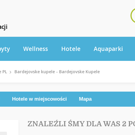
cji
byty
Wellness
Hotele
Aquaparki
e PL
Bardejovske kupele - Bardejovske Kupele
Hotele w miejscowości
Mapa
ZNALEŹLI ŚMY DLA WAS 2 