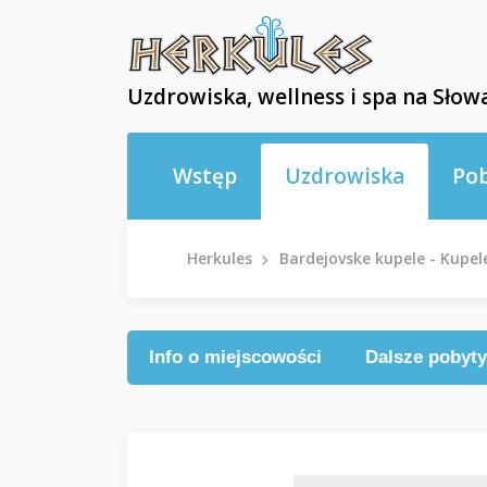
Uzdrowiska, wellness i spa na Słowa
Wstęp
Uzdrowiska
Po
Herkules
Bardejovske kupele - Kupel
Info o miejscowości
Dalsze pobyty