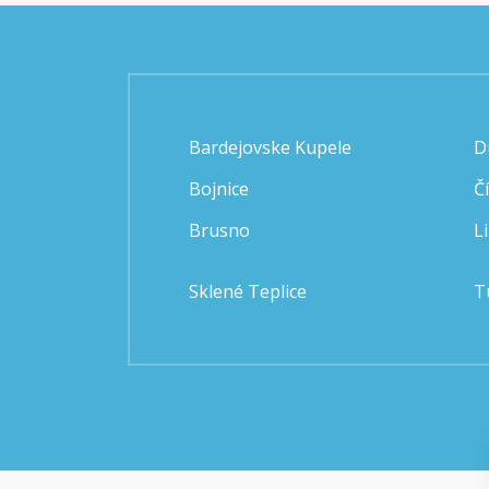
Bardejovske Kupele
D
Bojnice
Č
Brusno
L
Sklené Teplice
T