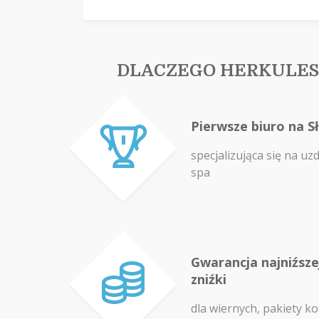
DLACZEGO HERKULES
Pierwsze biuro na S
specjalizująca się na uz
spa
Gwarancja najniźszej
zniźki
dla wiernych, pakiety ko