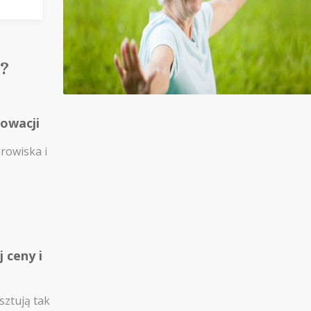
?
łowacji
drowiska i
 ceny i
sztują tak