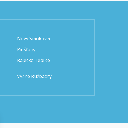
Nový Smokovec
Piešťany
Rajecké Teplice
Vyšné Ružbachy