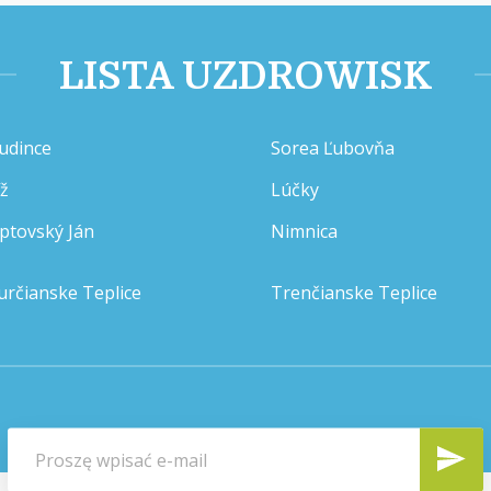
LISTA UZDROWISK
udince
Sorea Ľubovňa
íž
Lúčky
iptovský Ján
Nimnica
určianske Teplice
Trenčianske Teplice