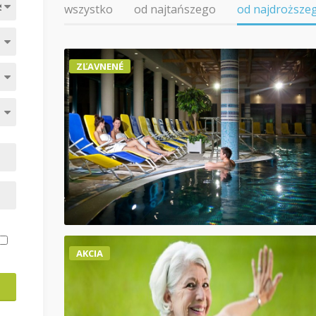
wszystko
od najtańszego
od najdroższe
ZĽAVNENÉ
AKCIA