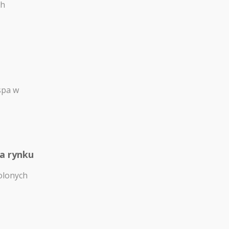
ch
spa w
na rynku
olonych