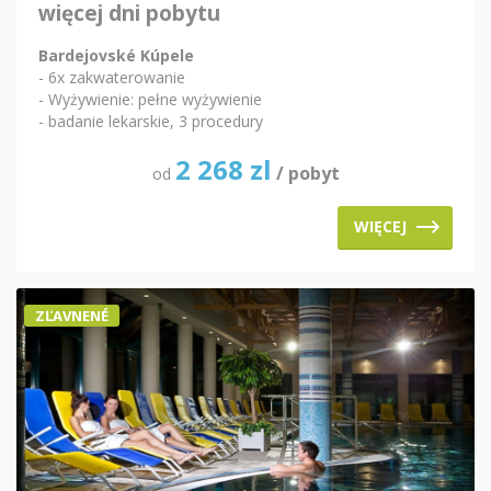
więcej dni pobytu
Bardejovské Kúpele
- 6x zakwaterowanie
- Wyżywienie: pełne wyżywienie
- badanie lekarskie, 3 procedury
2 268
zl
/ pobyt
od
WIĘCEJ
ZĽAVNENÉ