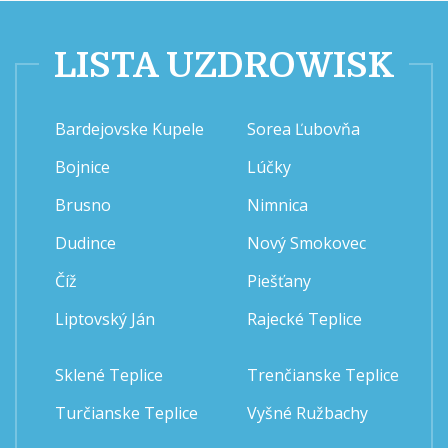
LISTA UZDROWISK
Bardejovske Kupele
Sorea Ľubovňa
Bojnice
Lúčky
Brusno
Nimnica
Dudince
Nový Smokovec
Číž
Piešťany
Liptovský Ján
Rajecké Teplice
Sklené Teplice
Trenčianske Teplice
Turčianske Teplice
Vyšné Ružbachy