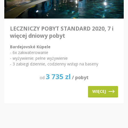
LECZNICZY POBYT STANDARD 2020, 7 i
więcej dniowy pobyt
Bardejovské Kúpele
- 6x zakwaterowanie
- wyżywienie: pełne wyżywienie
- 3 zabiegi dziennie, codzienny wstęp na baseny
3 735
zl
/ pobyt
od
WIĘCEJ