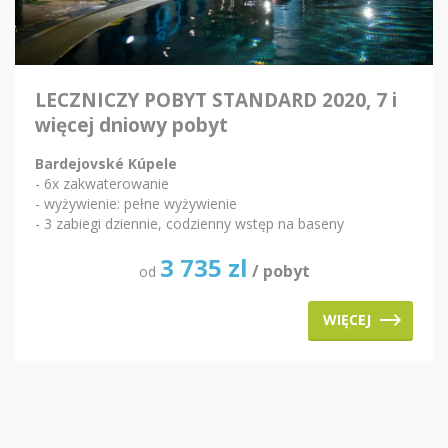
LECZNICZY POBYT STANDARD 2020, 7 i
więcej dniowy pobyt
Bardejovské Kúpele
- 6x zakwaterowanie
- wyżywienie: pełne wyżywienie
- 3 zabiegi dziennie, codzienny wstęp na baseny
3 735
zl
/ pobyt
od
WIĘCEJ