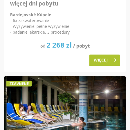
więcej dni pobytu
Bardejovské Kúpele
- 6x zakwaterowanie
- Wyżywienie: pełne wyżywienie
- badanie lekarskie, 3 procedury
2 268
zl
/ pobyt
od
WIĘCEJ
ZĽAVNENÉ