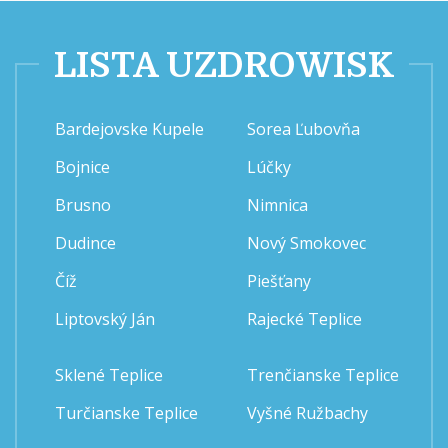
LISTA UZDROWISK
Bardejovske Kupele
Sorea Ľubovňa
Bojnice
Lúčky
Brusno
Nimnica
Dudince
Nový Smokovec
Číž
Piešťany
Liptovský Ján
Rajecké Teplice
Sklené Teplice
Trenčianske Teplice
Turčianske Teplice
Vyšné Ružbachy