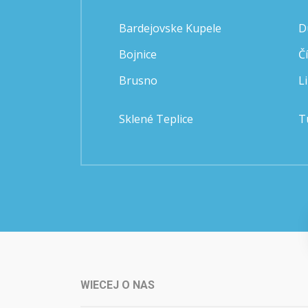
Bardejovske Kupele
D
Bojnice
Č
Brusno
L
Sklené Teplice
T
WIECEJ O NAS