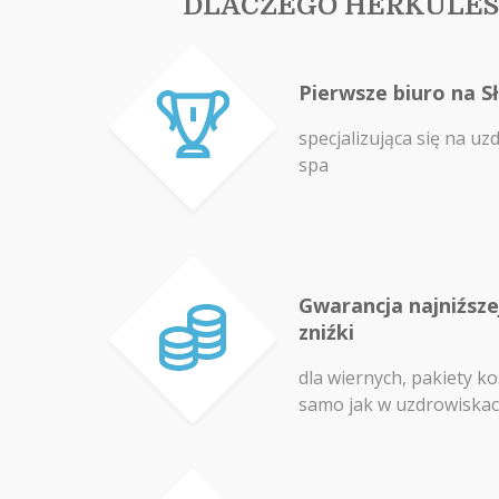
DLACZEGO HERKULES
Pierwsze biuro na S
specjalizująca się na uz
spa
Gwarancja najniźszej
zniźki
dla wiernych, pakiety ko
samo jak w uzdrowiska