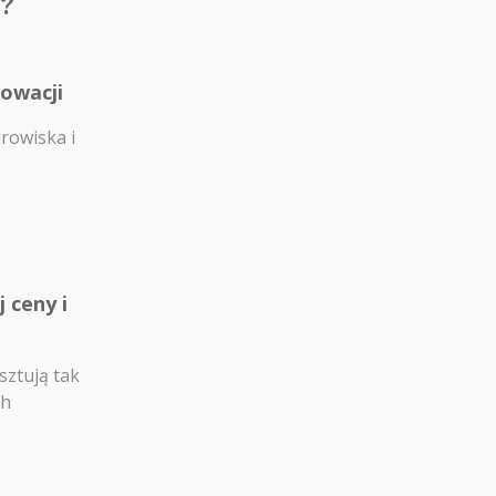
?
łowacji
drowiska i
 ceny i
sztują tak
ch