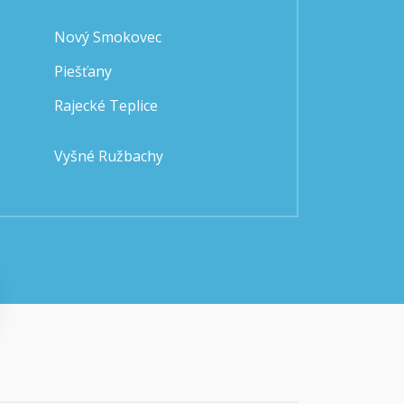
Nový Smokovec
Piešťany
Rajecké Teplice
Vyšné Ružbachy