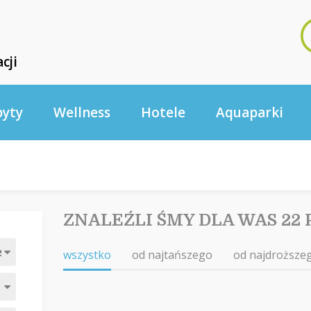
cji
byty
Wellness
Hotele
Aquaparki
ZNALEŹLI ŚMY DLA WAS 22
wszystko
od najtańszego
od najdroższe