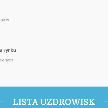
spa w
na rynku
olonych
LISTA UZDROWISK