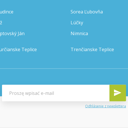
udince
Sorea Ľubovňa
íž
Lúčky
iptovský Ján
Nimnica
určianske Teplice
Trenčianske Teplice
Odhlásenie z newslettera