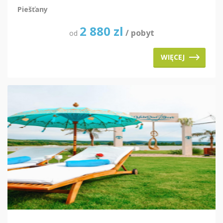
Piešťany
2 880
zl
/ pobyt
od
WIĘCEJ