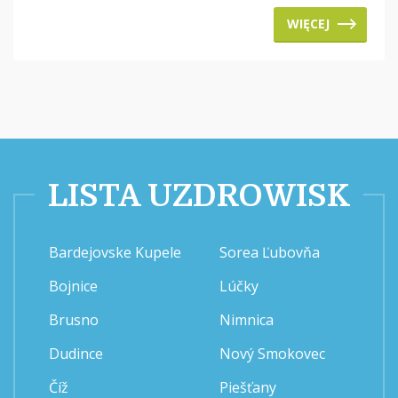
WIĘCEJ
LISTA UZDROWISK
Bardejovske Kupele
Sorea Ľubovňa
Bojnice
Lúčky
Brusno
Nimnica
Dudince
Nový Smokovec
Číž
Piešťany