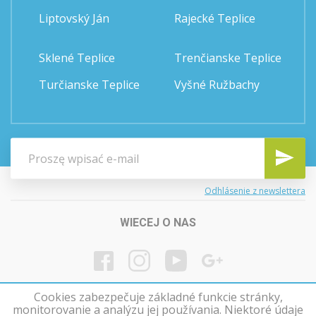
Liptovský Ján
Rajecké Teplice
Sklené Teplice
Trenčianske Teplice
Turčianske Teplice
Vyšné Ružbachy
Odhlásenie z newslettera
WIECEJ O NAS
Cookies zabezpečuje základné funkcie stránky,
monitorovanie a analýzu jej používania. Niektoré údaje