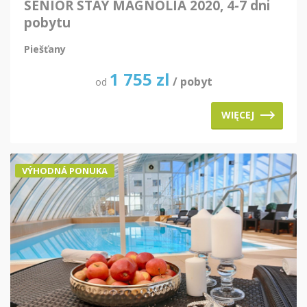
SENIOR STAY MAGNOLIA 2020, 4-7 dni
pobytu
Piešťany
1 755
zl
/ pobyt
od
WIĘCEJ
VÝHODNÁ PONUKA