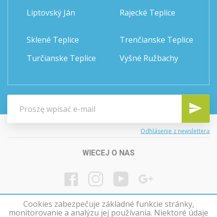
Liptovský Ján
Rajecké Teplice
Sklené Teplice
Trenčianske Teplice
Turčianske Teplice
Vyšné Ružbachy
Odhlásenie z newslettera
WIECEJ O NAS
Cookies zabezpečuje základné funkcie stránky,
monitorovanie a analýzu jej používania. Niektoré údaje