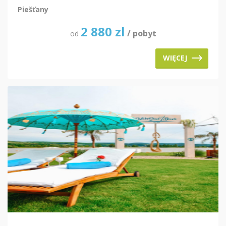
Piešťany
2 880
zl
/ pobyt
od
WIĘCEJ