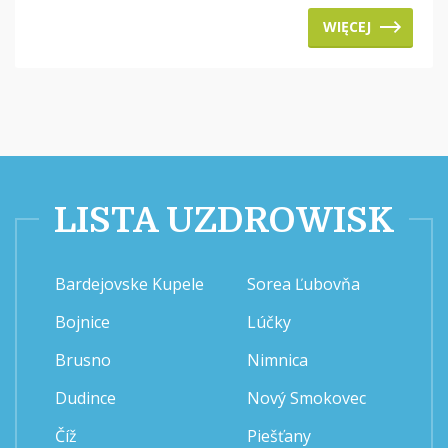
WIĘCEJ
LISTA UZDROWISK
Bardejovske Kupele
Sorea Ľubovňa
Bojnice
Lúčky
Brusno
Nimnica
Dudince
Nový Smokovec
Číž
Piešťany