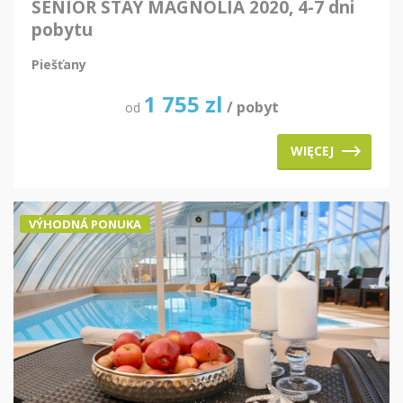
SENIOR STAY MAGNOLIA 2020, 4-7 dni
pobytu
Piešťany
1 755
zl
/ pobyt
od
WIĘCEJ
VÝHODNÁ PONUKA