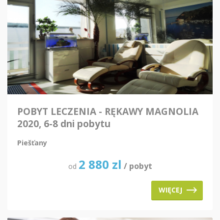
POBYT LECZENIA - RĘKAWY MAGNOLIA
2020, 6-8 dni pobytu
Piešťany
2 880
zl
/ pobyt
od
WIĘCEJ