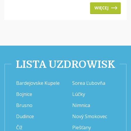
WIĘCEJ
LISTA UZDROWISK
Bardejovske Kupele
Sorea Ľubovňa
Bojnice
Lúčky
Brusno
Nimnica
Dudince
Nový Smokovec
Číž
Piešťany