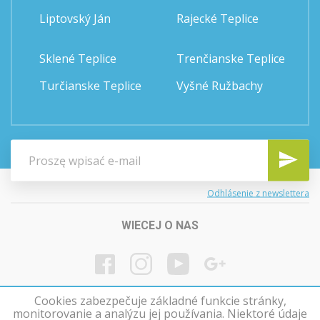
Liptovský Ján
Rajecké Teplice
Sklené Teplice
Trenčianske Teplice
Turčianske Teplice
Vyšné Ružbachy
Odhlásenie z newslettera
WIECEJ O NAS
Cookies zabezpečuje základné funkcie stránky,
monitorovanie a analýzu jej používania. Niektoré údaje