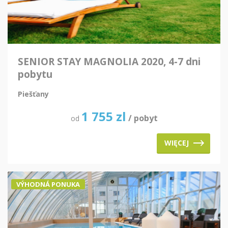
SENIOR STAY MAGNOLIA 2020, 4-7 dni
pobytu
Piešťany
1 755
zl
/ pobyt
od
WIĘCEJ
VÝHODNÁ PONUKA