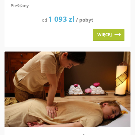
Piešťany
1 093
zl
/ pobyt
od
WIĘCEJ