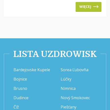
WIĘCEJ
LISTA UZDROWISK
Bardejovske Kupele
Sorea Ľubovňa
Bojnice
Lúčky
Brusno
Nimnica
Dudince
Nový Smokovec
Číž
Piešťany