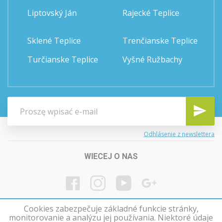
Liptovský Ján
Rajecké Teplice
Sklené Teplice
Trenčianske Teplice
Turčianske Teplice
Vyšné Ružbachy
Odhlásenie z newslettera
WIECEJ O NAS
Cookies zabezpečuje základné funkcie stránky,
monitorovanie a analýzu jej používania. Niektoré údaje