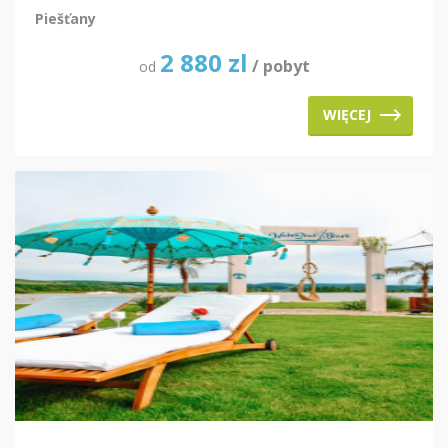
Piešťany
2 880
zl
/ pobyt
od
WIĘCEJ