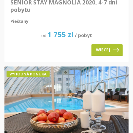
SENIOR STAY MAGNOLIA 2020, 4-7 dni
pobytu
Piešťany
1 755
zl
/ pobyt
od
WIĘCEJ
VÝHODNÁ PONUKA