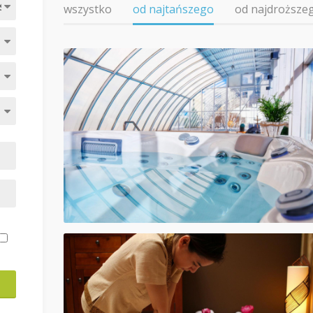
wszystko
od najtańszego
od najdroższe