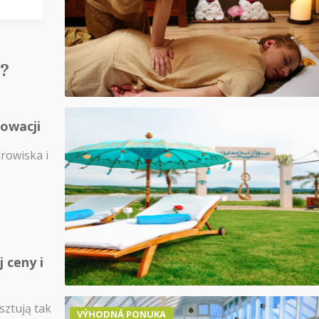
?
łowacji
drowiska i
 ceny i
sztują tak
VÝHODNÁ PONUKA