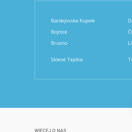
Bardejovske Kupele
D
Bojnice
Č
Brusno
L
Sklené Teplice
T
WIECEJ O NAS