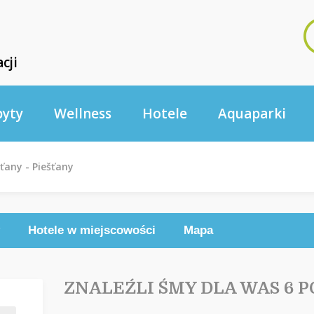
cji
byty
Wellness
Hotele
Aquaparki
šťany - Piešťany
Hotele w miejscowości
Mapa
ZNALEŹLI ŚMY DLA WAS 6 