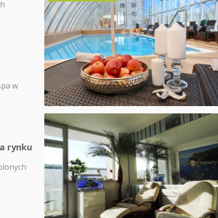
ch
spa w
na rynku
olonych