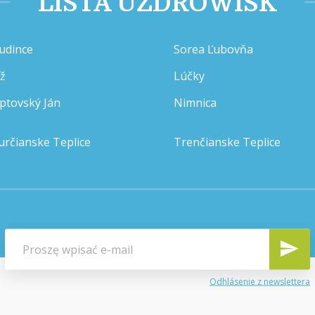
LISTA UZDROWISK
udince
Sorea Ľubovňa
íž
Lúčky
iptovský Ján
Nimnica
určianske Teplice
Trenčianske Teplice
Odhlásenie z newslettera