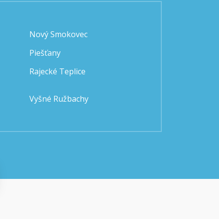
Nový Smokovec
Piešťany
Rajecké Teplice
Vyšné Ružbachy