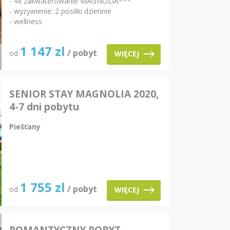
- 4x zakwaterowanie MAGNÓLIA***
- wyżywienie: 2 posiłki dziennie
- wellness
1 147
zl
/ pobyt
od
WIĘCEJ
SENIOR STAY MAGNOLIA 2020,
4-7 dni pobytu
Piešťany
1 755
zl
/ pobyt
od
WIĘCEJ