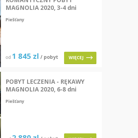
ROMANTYCZNY POBYT
MAGNOLIA 2020, 3-4 dni
pobytu
Piešťany
1 845
zl
/ pobyt
od
WIĘCEJ
POBYT LECZENIA - RĘKAWY
MAGNOLIA 2020, 6-8 dni
pobytu
Piešťany
2 880
zl