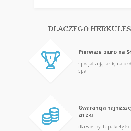
DLACZEGO HERKULES
Pierwsze biuro na S
specjalizująca się na uz
spa
Gwarancja najniźszej
zniźki
dla wiernych, pakiety ko