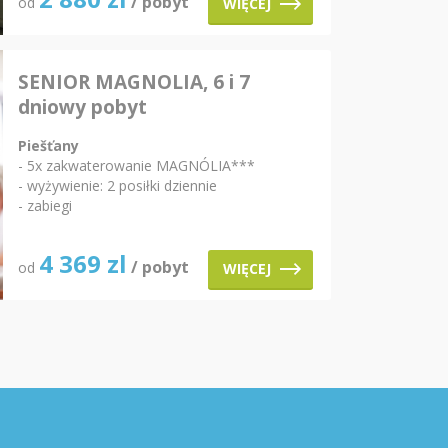
/ pobyt
od
WIĘCEJ
SENIOR MAGNOLIA, 6 i 7
dniowy pobyt
Piešťany
- 5x zakwaterowanie MAGNÓLIA***
- wyżywienie: 2 posiłki dziennie
- zabiegi
4 369
zl
/ pobyt
od
WIĘCEJ