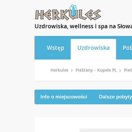
Uzdrowiska, wellness i spa na Słowa
Wstęp
Uzdrowiska
Po
Herkules
Piešťany - Kupele PL
Pie
Info o miejscowości
Dalsze pobyty