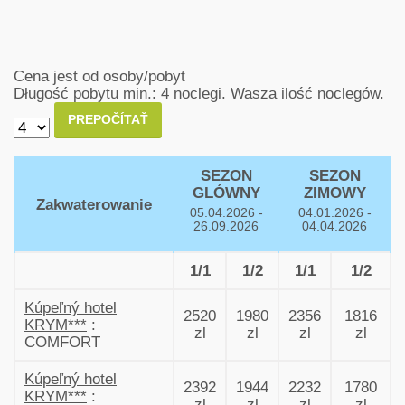
Cena jest od osoby/pobyt
Długość pobytu min.: 4 noclegi.
Wasza ilość noclegów.
PREPOČÍTAŤ
SEZON
SEZON
GLÓWNY
ZIMOWY
Zakwaterowanie
05.04.2026 -
04.01.2026 -
26.09.2026
04.04.2026
1/1
1/2
1/1
1/2
Kúpeľný hotel
2520
1980
2356
1816
KRYM***
:
zl
zl
zl
zl
COMFORT
Kúpeľný hotel
2392
1944
2232
1780
KRYM***
:
zl
zl
zl
zl