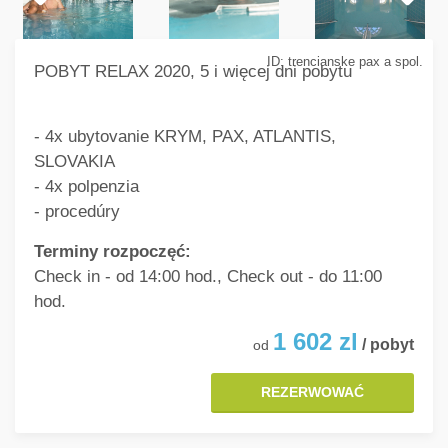
ID: trencianske pax a spol.
POBYT RELAX 2020, 5 i więcej dni pobytu
- 4x ubytovanie KRYM, PAX, ATLANTIS,
SLOVAKIA
- 4x polpenzia
- procedúry
Terminy rozpoczęć:
Check in - od 14:00 hod., Check out - do 11:00
hod.
1 602
zl
/ pobyt
od
REZERWOWAĆ