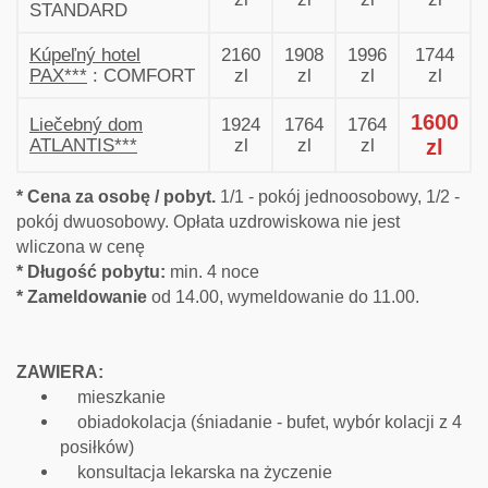
STANDARD
Kúpeľný hotel
2160
1908
1996
1744
PAX***
: COMFORT
zl
zl
zl
zl
1600
Liečebný dom
1924
1764
1764
ATLANTIS***
zl
zl
zl
zl
* Cena za osobę / pobyt.
1/1 - pokój jednoosobowy, 1/2 -
pokój dwuosobowy. Opłata uzdrowiskowa nie jest
wliczona w cenę
* Długość pobytu:
min. 4 noce
* Zameldowanie
od 14.00, wymeldowanie do 11.00.
ZAWIERA:
mieszkanie
obiadokolacja (śniadanie - bufet, wybór kolacji z 4
posiłków)
konsultacja lekarska na życzenie