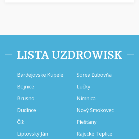
LISTA UZDROWISK
Bardejovske Kupele
Sorea Ľubovňa
Bojnice
Lúčky
Brusno
Nimnica
Dudince
Nový Smokovec
Číž
Piešťany
Liptovský Ján
Rajecké Teplice