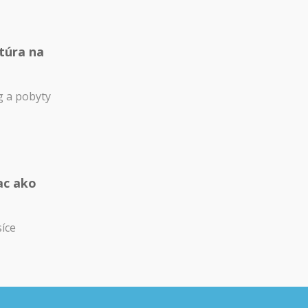
túra na
 a pobyty
ac ako
síce