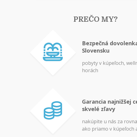
PREČO MY?
Bezpečná dovolenk
Slovensku
pobyty v kúpeľoch, well
horách
Garancia najnižšej c
skvelé zľavy
nakúpite u nás za rovn
ako priamo v kúpeľoch 