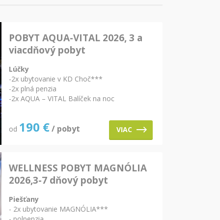
POBYT AQUA-VITAL 2026, 3 a
viacdňový pobyt
Lúčky
-2x ubytovanie v KD Choč***
-2x plná penzia
-2x AQUA – VITAL Balíček na noc
190
€
/ pobyt
od
VIAC
WELLNESS POBYT MAGNÓLIA
2026,3-7 dňový pobyt
Piešťany
- 2x ubytovanie MAGNÓLIA***
- polpenzia