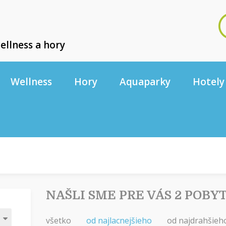
ellness a hory
Wellness
Hory
Aquaparky
Hotely
NAŠLI SME PRE VÁS 2 POBY
všetko
od najlacnejšieho
od najdrahšieh