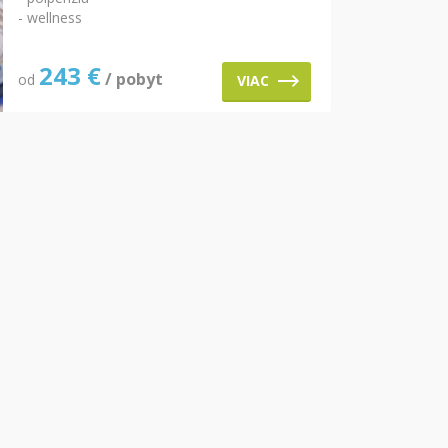
- wellness
243
€
/ pobyt
od
VIAC