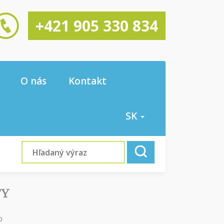
+421 905 330 834
O nás
Kontakt
SK
TY
o