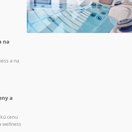
a na
ness a na
eny a
akú cenu
a wellness