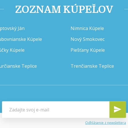
ZOZNAM KÚPEĽOV
iptovský Ján
Nimnica Kúpele
ubovnianske Kúpele
Nový Smokovec
účky Kúpele
Piešťany Kúpele
určianske Teplice
Trenčianske Teplice
Odhlásenie z newslettera