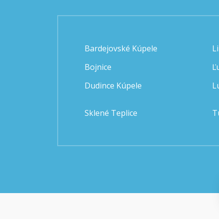
Bardejovské Kúpele
L
Bojnice
Ľ
Dudince Kúpele
L
Sklené Teplice
T