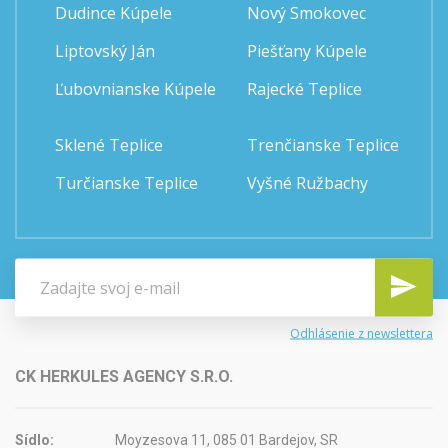
Dudince Kúpele
Nový Smokovec
Liptovský Ján
Piešťany Kúpele
Ľubovnianske Kúpele
Rajecké Teplice
Sklené Teplice
Trenčianske Teplice
Turčianske Teplice
Vyšné Ružbachy
Odhlásenie z newslettera
CK HERKULES AGENCY S.R.O.
Sídlo:
Moyzesova 11, 085 01 Bardejov, SR