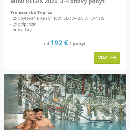
MINI RELAX 2026, 3-4 dňový pobyt
Trenčianske Teplice
- 2x ubytovanie KRYM, PAX, SLOVAKIA, ATLANTIS
- 2x polpenzia
- procedúry
192
€
/ pobyt
od
VIAC