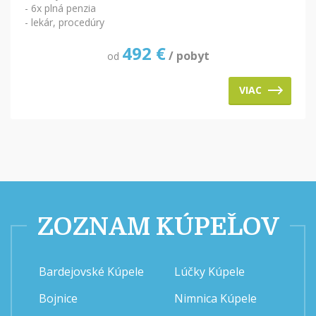
- 6x plná penzia
- lekár, procedúry
492
€
/ pobyt
od
VIAC
ZOZNAM KÚPEĽOV
Bardejovské Kúpele
Lúčky Kúpele
Bojnice
Nimnica Kúpele