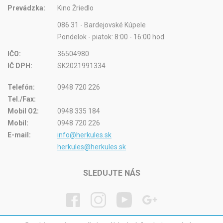
Prevádzka:
Kino Žriedlo
086 31 - Bardejovské Kúpele
Pondelok - piatok: 8:00 - 16:00 hod.
IČO:
36504980
IČ DPH:
SK2021991334
Telefón:
0948 720 226
Tel./Fax:
Mobil O2:
0948 335 184
Mobil:
0948 720 226
E-mail:
info@herkules.sk
herkules@herkules.sk
SLEDUJTE NÁS