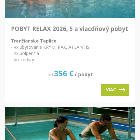
POBYT RELAX 2026, 5 a viacdňový pobyt
Trenčianske Teplice
- 4x ubytovanie KRYM, PAX, ATLANTIS,
- 4x polpenzia
- procedúry
356
€
/ pobyt
od
VIAC