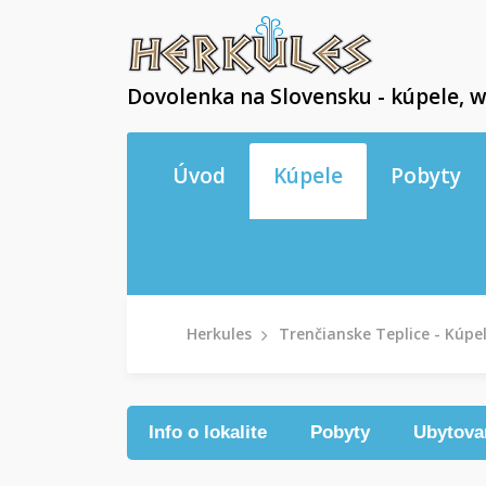
Dovolenka na Slovensku - kúpele, w
Úvod
Kúpele
Pobyty
Herkules
Trenčianske Teplice - Kúpe
Info o lokalite
Pobyty
Ubytova