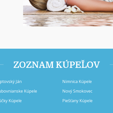
ZOZNAM KÚPEĽOV
iptovský Ján
Nimnica Kúpele
ubovnianske Kúpele
Nový Smokovec
účky Kúpele
Piešťany Kúpele