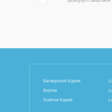
spokojných zákazníkov
Bardejovské Kúpele
L
Bojnice
Ľ
Dudince Kúpele
L