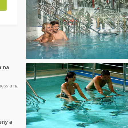
a na
ness a na
eny a