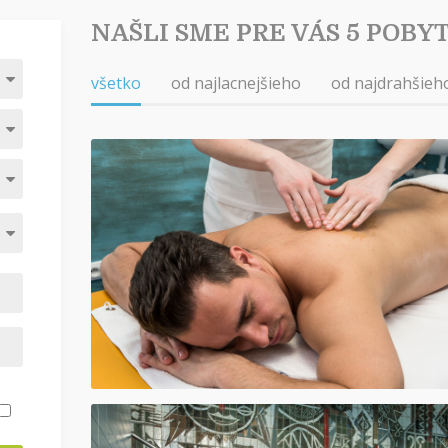
NAŠLI SME PRE VÁS 5 POBY
všetko
od najlacnejšieho
od najdrahšieh