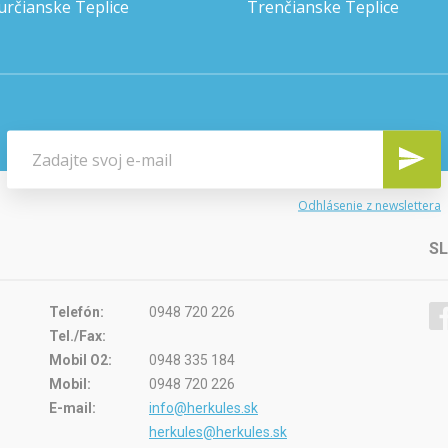
určianske Teplice
Trenčianske Teplice
Odhlásenie z newslettera
S
Telefón:
0948 720 226
Tel./Fax:
Mobil O2:
0948 335 184
Mobil:
0948 720 226
E-mail:
info@herkules.sk
herkules@herkules.sk