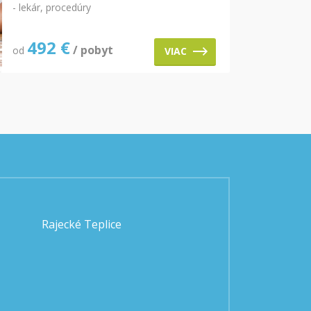
- lekár, procedúry
492
€
/ pobyt
od
VIAC
Rajecké Teplice