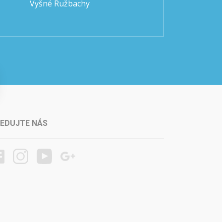
Vyšné Ružbachy
LEDUJTE NÁS