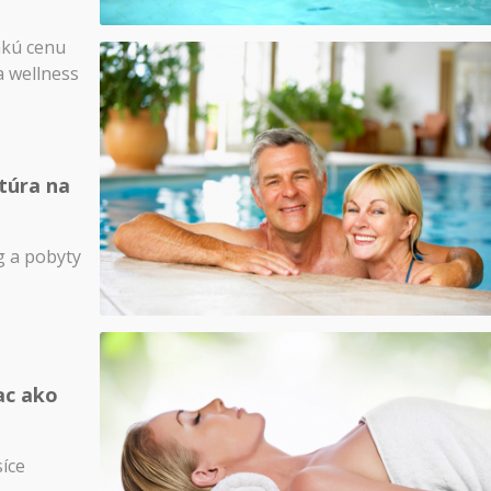
akú cenu
a wellness
túra na
 a pobyty
ac ako
síce