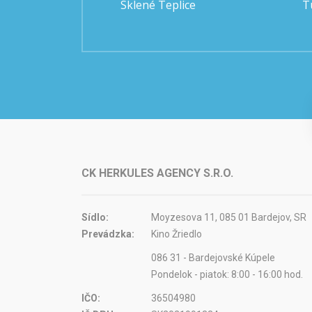
Sklené Teplice
T
CK HERKULES AGENCY S.R.O.
Sídlo:
Moyzesova 11, 085 01 Bardejov, SR
Prevádzka:
Kino Žriedlo
086 31 - Bardejovské Kúpele
Pondelok - piatok: 8:00 - 16:00 hod.
IČO:
36504980