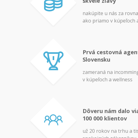
skvelé zľavy
nakúpite u nás za rovn
ako priamo v kúpeľoch 
Prvá cestovná agen
Slovensku
zameraná na incomming
v kúpeľoch a wellness
Dôveru nám dalo vi
100 000 klientov
už 20 rokov na trhu a ti