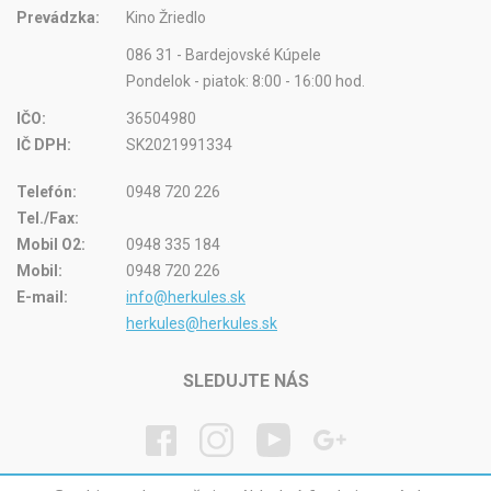
Prevádzka:
Kino Žriedlo
086 31 - Bardejovské Kúpele
Pondelok - piatok: 8:00 - 16:00 hod.
IČO:
36504980
IČ DPH:
SK2021991334
Telefón:
0948 720 226
Tel./Fax:
Mobil O2:
0948 335 184
Mobil:
0948 720 226
E-mail:
info@herkules.sk
herkules@herkules.sk
SLEDUJTE NÁS