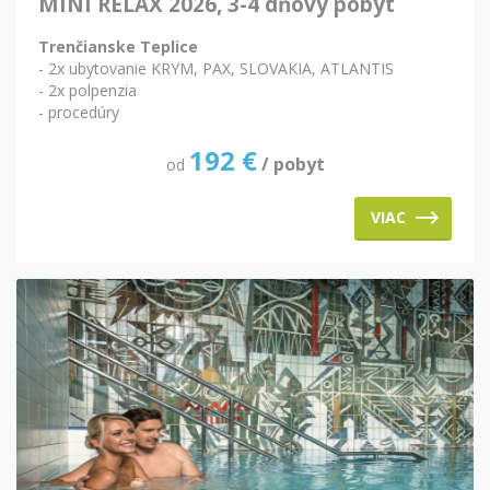
MINI RELAX 2026, 3-4 dňový pobyt
Trenčianske Teplice
- 2x ubytovanie KRYM, PAX, SLOVAKIA, ATLANTIS
- 2x polpenzia
- procedúry
192
€
/ pobyt
od
VIAC