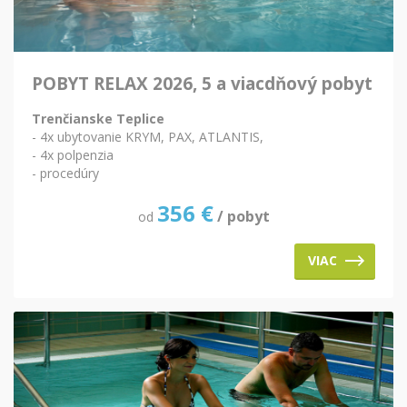
POBYT RELAX 2026, 5 a viacdňový pobyt
Trenčianske Teplice
- 4x ubytovanie KRYM, PAX, ATLANTIS,
- 4x polpenzia
- procedúry
356
€
/ pobyt
od
VIAC