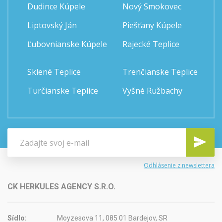
Dudince Kúpele
Nový Smokovec
Liptovský Ján
Piešťany Kúpele
Ľubovnianske Kúpele
Rajecké Teplice
Sklené Teplice
Trenčianske Teplice
Turčianske Teplice
Vyšné Ružbachy
Odhlásenie z newslettera
CK HERKULES AGENCY S.R.O.
Sídlo:
Moyzesova 11, 085 01 Bardejov, SR