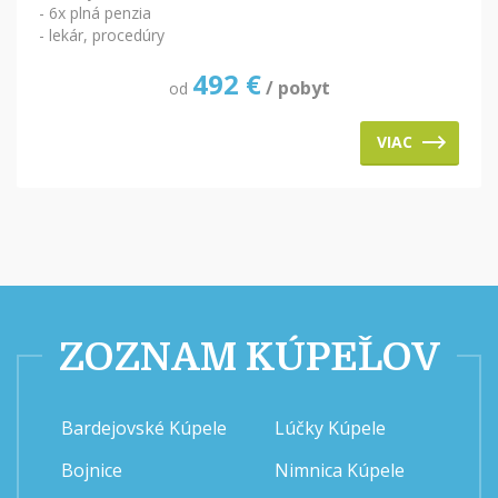
- 6x plná penzia
- lekár, procedúry
492
€
/ pobyt
od
VIAC
ZOZNAM KÚPEĽOV
Bardejovské Kúpele
Lúčky Kúpele
Bojnice
Nimnica Kúpele