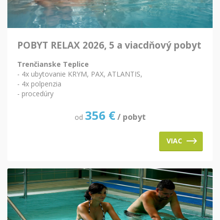
POBYT RELAX 2026, 5 a viacdňový pobyt
Trenčianske Teplice
- 4x ubytovanie KRYM, PAX, ATLANTIS,
- 4x polpenzia
- procedúry
356
€
/ pobyt
od
VIAC