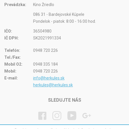
Prevádzka:
Kino Žriedlo
086 31 - Bardejovské Kúpele
Pondelok - piatok: 8:00 - 16:00 hod.
IČO:
36504980
IČ DPH:
SK2021991334
Telefón:
0948 720 226
Tel./Fax:
Mobil O2:
0948 335 184
Mobil:
0948 720 226
E-mail:
info@herkules.sk
herkules@herkules.sk
SLEDUJTE NÁS