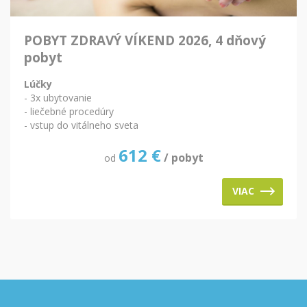
POBYT ZDRAVÝ VÍKEND 2026, 4 dňový
pobyt
Lúčky
- 3x ubytovanie
- liečebné procedúry
- vstup do vitálneho sveta
612
€
/ pobyt
od
VIAC