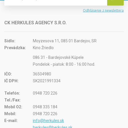
Odhlásenie z newslettera
CK HERKULES AGENCY S.R.O.
Sídlo:
Moyzesova 11, 085 01 Bardejov, SR
Prevádzka:
Kino Žriedlo
086 31 - Bardejovské Kúpele
Pondelok - piatok: 8:00 - 16:00 hod.
IČO:
36504980
IČ DPH:
SK2021991334
Telefón:
0948 720 226
Tel./Fax:
Mobil O2:
0948 335 184
Mobil:
0948 720 226
E-mail:
info@herkules.sk
herkules@herkules.sk