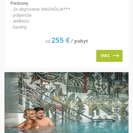
Piešťany
- 2x ubytovanie MAGNÓLIA***
- polpenzia
- wellness
- bazény
255
€
/ pobyt
od
VIAC