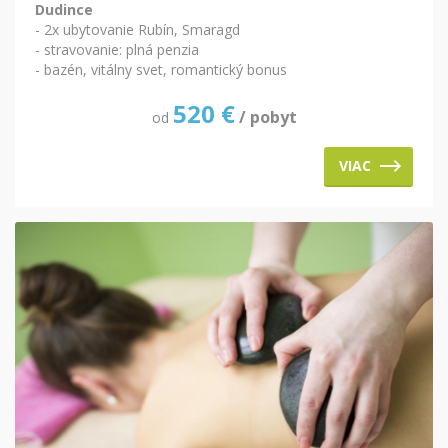
Dudince
- 2x ubytovanie Rubín, Smaragd
- stravovanie: plná penzia
- bazén, vitálny svet, romantický bonus
520
€
/ pobyt
od
VIAC