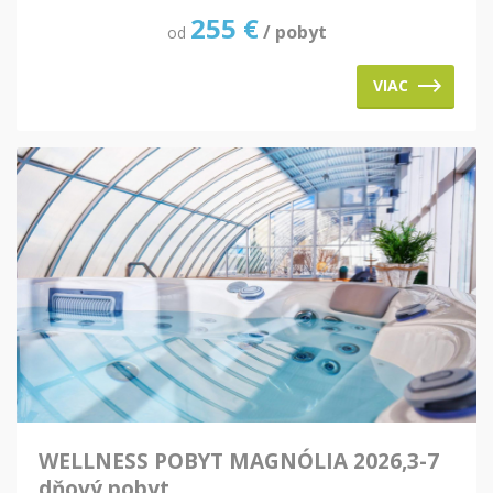
255
€
/ pobyt
od
VIAC
WELLNESS POBYT MAGNÓLIA 2026,3-7
dňový pobyt