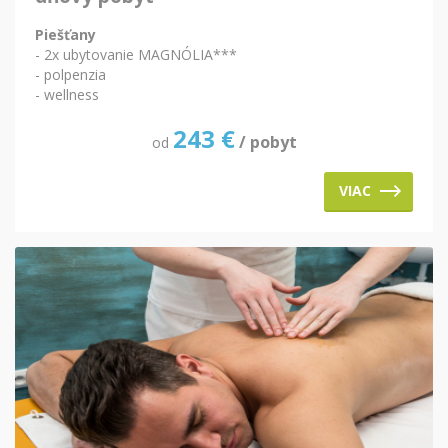
Piešťany
- 2x ubytovanie MAGNÓLIA***
- polpenzia
- wellness
243
€
/ pobyt
od
VIAC