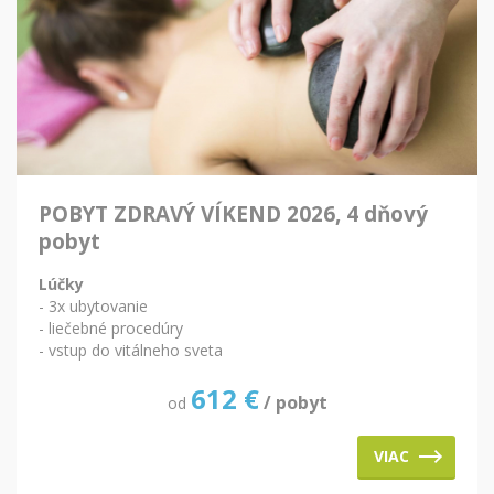
POBYT ZDRAVÝ VÍKEND 2026, 4 dňový
pobyt
Lúčky
- 3x ubytovanie
- liečebné procedúry
- vstup do vitálneho sveta
612
€
/ pobyt
od
VIAC