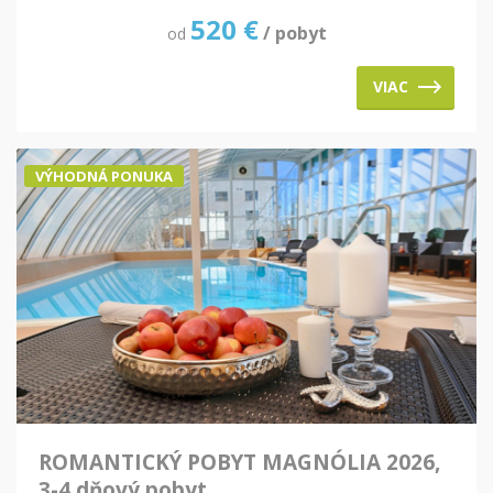
520
€
/ pobyt
od
VIAC
VÝHODNÁ PONUKA
ROMANTICKÝ POBYT MAGNÓLIA 2026,
3-4 dňový pobyt