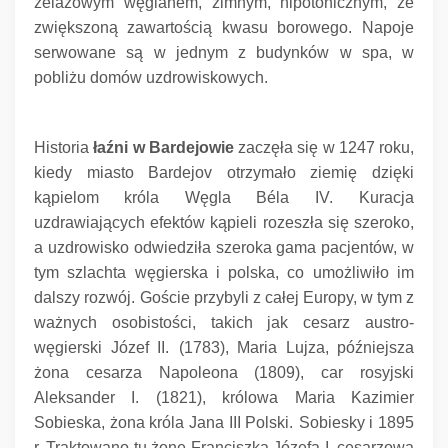
żelazowym węglanem, zimnym, hipotonicznym, ze
zwiększoną zawartością kwasu borowego.
Napoje
serwowane są w jednym z budynków w spa, w
pobliżu domów uzdrowiskowych.
Historia
łaźni w Bardejowie
zaczęła się w 1247 roku,
kiedy miasto Bardejov otrzymało ziemię dzięki
kąpielom króla Węgla Béla IV.
Kuracja
uzdrawiających efektów kąpieli rozeszła się szeroko,
a uzdrowisko odwiedziła szeroka gama pacjentów, w
tym szlachta węgierska i polska, co umożliwiło im
dalszy rozwój.
Goście przybyli z całej Europy, w tym z
ważnych osobistości, takich jak cesarz austro-
węgierski Józef II.
(1783), Maria Lujza, późniejsza
żona cesarza Napoleona (1809), car rosyjski
Aleksander I. (1821), królowa Maria Kazimier
Sobieska, żona króla Jana III Polski.
Sobiesky i 1895
r. Traktowano tu żonę Franciszka Józefa I, cesarzową