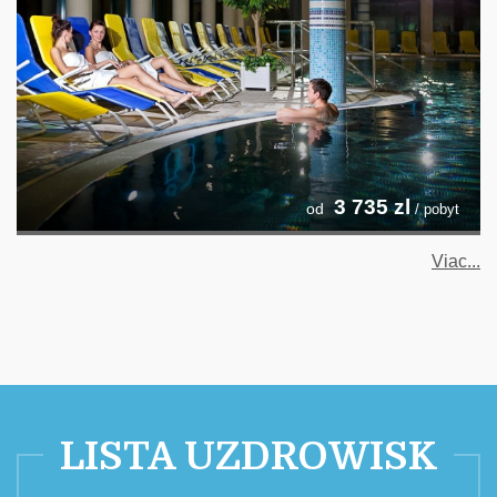
3 735
zl
od
/ pobyt
Viac...
LISTA UZDROWISK