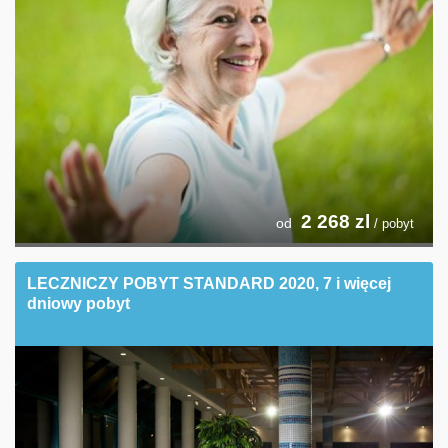
2 268
zl
od
/ pobyt
LECZNICZY POBYT STANDARD 2020, 7 i więcej
dniowy pobyt