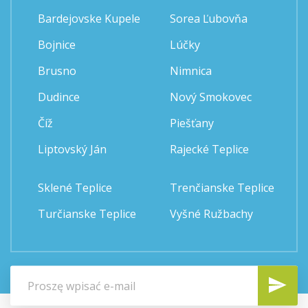
Bardejovske Kupele
Sorea Ľubovňa
Bojnice
Lúčky
Brusno
Nimnica
Dudince
Nový Smokovec
Číž
Piešťany
Liptovský Ján
Rajecké Teplice
Sklené Teplice
Trenčianske Teplice
Turčianske Teplice
Vyšné Ružbachy