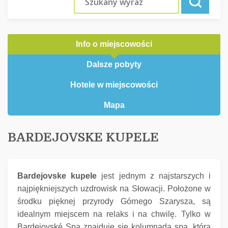
Info o miejscowości
Dalsze pobyty
Hotele w miejscowości
Mapa
BARDEJOVSKE KUPELE
Bardejovske kupele
jest jednym z najstarszych i
najpiękniejszych uzdrowisk na Słowacji.
Położone w
środku pięknej przyrody Górnego Szarysza, są
idealnym miejscem na relaks i na chwilę.
Tylko w
Bardejovské Spa znajduje się kolumnada spa, która