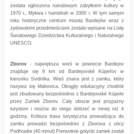
została ogłoszona narodowym zabytkiem kultury w
1970 r., Mykwa i hamidrah w 2000 r. W tym samym
roku historyczne centrum miasta Bardejów wraz z
żydowskimi przedmieściami zostało wpisane na Listę
Światowego Dziedzictwa Kulturalnego i Naturalnego
UNESCO.
Zborov
- największa wieś w powiecie Bardejov
znajduje się 9 km od Bardejovské Kúpeľov w
kierunku Svidníka.
Wieś znana jest z zamku, który
nazywa się Makovica.
Okrągły edukacyjny chodnik
jest zbudowany bezpośrednio z Bardejovské Kúpele
przez Zamek Zborov.
Cały obszar jest przyjazny
turystom i można do niego dotrzeć w mniej niż 4
godziny.
Krótsza trasa turystyczna prowadząca do
zamku prowadzi bezpośrednio z Zborova z ulicy
Podhradie (40 minut) Pierwotnie gotycki zamek został