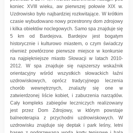
koniec XVIII wieku, aw pierwszej połowie XIX w.
Uzdrowisko było najbardziej rozkwitające.
W krótkim
czasie wybudowano nowy przestronny dom zdrojowy
i kilka obiektów noclegowych.
Samo spa znajduje się
5 km od Bardejova.
Bardejov jest bogatym
historycznie i kulturowo miastem, o czym świadczy
również powtórzone pierwsze miejsce w konkursie
na najpiękniejsze miasto Słowacji w latach 2010-
2012. W spa znajduje się najszerszy wskaźnik
orientacyjny wśród wszystkich słowackich łaźni
uzdrowiskowych, oprócz tradycyjnego leczenia
chorób wewnętrznych, znalazły się one w
zatwierdzonej liście kobiet, i zaburzenia narządów.
Cały kompleks zabiegów leczniczych realizowany
jest przez Dom Zdrojowy, w którym powstaje
balneoterapia z przychodni uzdrowiskowych.
W
uzdrowisku znajduje się deptak i park leśny, letni
basen z podgrzewaną wodą, korty tenisowe i hala