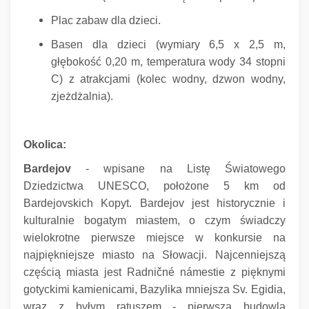
Plac zabaw dla dzieci.
Basen dla dzieci (wymiary 6,5 x 2,5 m,
głębokość 0,20 m, temperatura wody 34 stopni
C) z atrakcjami (kolec wodny, dzwon wodny,
zjeżdżalnia).
Okolica:
Bardejov
- wpisane na Listę Światowego
Dziedzictwa UNESCO, położone 5 km od
Bardejovskich Kopyt.
Bardejov jest historycznie i
kulturalnie bogatym miastem, o czym świadczy
wielokrotne pierwsze miejsce w konkursie na
najpiękniejsze miasto na Słowacji.
Najcenniejszą
częścią miasta jest Radničné námestie z pięknymi
gotyckimi kamienicami, Bazylika mniejsza Sv.
Egidia,
wraz z byłym ratuszem - pierwszą budowlą