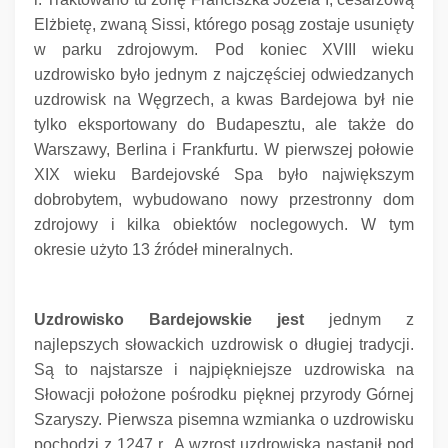
Elżbietę, zwaną Sissi, którego posąg zostaje usunięty
w parku zdrojowym.
Pod koniec XVIII wieku
uzdrowisko było jednym z najczęściej odwiedzanych
uzdrowisk na Węgrzech, a kwas Bardejowa był nie
tylko eksportowany do Budapesztu, ale także do
Warszawy, Berlina i Frankfurtu.
W pierwszej połowie
XIX wieku Bardejovské Spa było największym
dobrobytem, ​​wybudowano nowy przestronny dom
zdrojowy i kilka obiektów noclegowych.
W tym
okresie użyto 13 źródeł mineralnych.
Uzdrowisko Bardejowskie jest
jednym z
najlepszych słowackich uzdrowisk o długiej tradycji.
Są to najstarsze i najpiękniejsze uzdrowiska na
Słowacji położone pośrodku pięknej przyrody Górnej
Szaryszy.
Pierwsza pisemna wzmianka o uzdrowisku
pochodzi z 1247 r., A wzrost uzdrowiska nastąpił pod