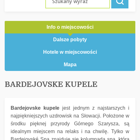
Info o miejscowości
Dalsze pobyty
Hotele w miejscowości
Mapa
BARDEJOVSKE KUPELE
Bardejovske kupele
jest jednym z najstarszych i
najpiękniejszych uzdrowisk na Słowacji.
Położone w
środku pięknej przyrody Górnego Szarysza, są
idealnym miejscem na relaks i na chwilę.
Tylko w
Bardejovské Spa znajduje się kolumnada spa, która