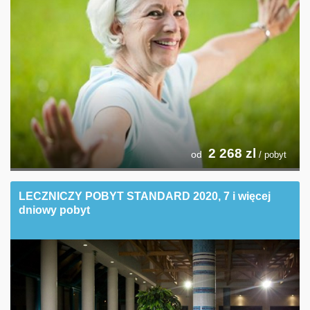
2 268
zl
od
/ pobyt
LECZNICZY POBYT STANDARD 2020, 7 i więcej
dniowy pobyt