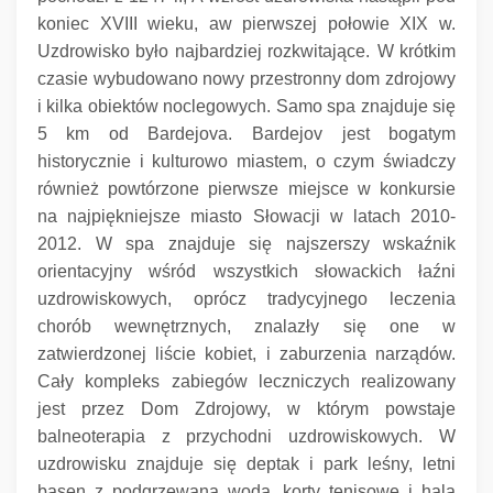
koniec XVIII wieku, aw pierwszej połowie XIX w.
Uzdrowisko było najbardziej rozkwitające.
W krótkim
czasie wybudowano nowy przestronny dom zdrojowy
i kilka obiektów noclegowych.
Samo spa znajduje się
5 km od Bardejova.
Bardejov jest bogatym
historycznie i kulturowo miastem, o czym świadczy
również powtórzone pierwsze miejsce w konkursie
na najpiękniejsze miasto Słowacji w latach 2010-
2012. W spa znajduje się najszerszy wskaźnik
orientacyjny wśród wszystkich słowackich łaźni
uzdrowiskowych, oprócz tradycyjnego leczenia
chorób wewnętrznych, znalazły się one w
zatwierdzonej liście kobiet, i zaburzenia narządów.
Cały kompleks zabiegów leczniczych realizowany
jest przez Dom Zdrojowy, w którym powstaje
balneoterapia z przychodni uzdrowiskowych.
W
uzdrowisku znajduje się deptak i park leśny, letni
basen z podgrzewaną wodą, korty tenisowe i hala