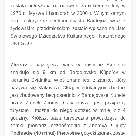
została ogłoszona narodowym zabytkiem kultury w
1970 r., Mykwa i hamidrah w 2000 r. W tym samym
roku historyczne centrum miasta Bardejów wraz z
żydowskimi przedmieściami zostało wpisane na Listę
Światowego Dziedzictwa Kulturalnego i Naturalnego
UNESCO.
Zborov
- największa wieś w powiecie Bardejov
znajduje się 9 km od Bardejovské Kúpeľov w
kierunku Svidníka.
Wieś znana jest z zamku, który
nazywa się Makovica.
Okrągły edukacyjny chodnik
jest zbudowany bezpośrednio z Bardejovské Kúpele
przez Zamek Zborov.
Cały obszar jest przyjazny
turystom i można do niego dotrzeć w mniej niż 4
godziny.
Krótsza trasa turystyczna prowadząca do
zamku prowadzi bezpośrednio z Zborova z ulicy
Podhradie (40 minut) Pierwotnie gotycki zamek został