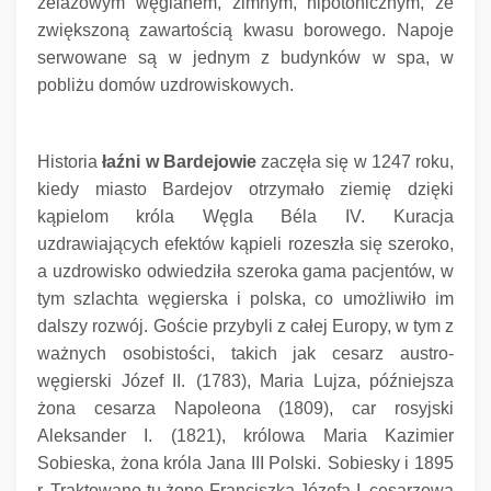
żelazowym węglanem, zimnym, hipotonicznym, ze
zwiększoną zawartością kwasu borowego.
Napoje
serwowane są w jednym z budynków w spa, w
pobliżu domów uzdrowiskowych.
Historia
łaźni w Bardejowie
zaczęła się w 1247 roku,
kiedy miasto Bardejov otrzymało ziemię dzięki
kąpielom króla Węgla Béla IV.
Kuracja
uzdrawiających efektów kąpieli rozeszła się szeroko,
a uzdrowisko odwiedziła szeroka gama pacjentów, w
tym szlachta węgierska i polska, co umożliwiło im
dalszy rozwój.
Goście przybyli z całej Europy, w tym z
ważnych osobistości, takich jak cesarz austro-
węgierski Józef II.
(1783), Maria Lujza, późniejsza
żona cesarza Napoleona (1809), car rosyjski
Aleksander I. (1821), królowa Maria Kazimier
Sobieska, żona króla Jana III Polski.
Sobiesky i 1895
r. Traktowano tu żonę Franciszka Józefa I, cesarzową