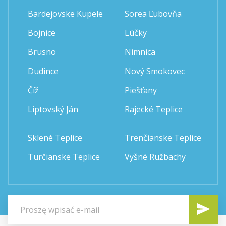
Bardejovske Kupele
Sorea Ľubovňa
Bojnice
Lúčky
Brusno
Nimnica
Dudince
Nový Smokovec
Číž
Piešťany
Liptovský Ján
Rajecké Teplice
Sklené Teplice
Trenčianske Teplice
Turčianske Teplice
Vyšné Ružbachy