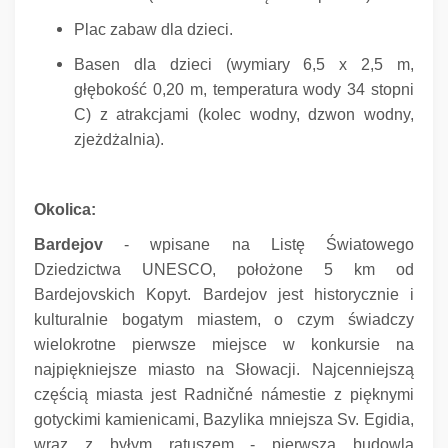
Plac zabaw dla dzieci.
Basen dla dzieci (wymiary 6,5 x 2,5 m,
głębokość 0,20 m, temperatura wody 34 stopni
C) z atrakcjami (kolec wodny, dzwon wodny,
zjeżdżalnia).
Okolica:
Bardejov
- wpisane na Listę Światowego
Dziedzictwa UNESCO, położone 5 km od
Bardejovskich Kopyt.
Bardejov jest historycznie i
kulturalnie bogatym miastem, o czym świadczy
wielokrotne pierwsze miejsce w konkursie na
najpiękniejsze miasto na Słowacji.
Najcenniejszą
częścią miasta jest Radničné námestie z pięknymi
gotyckimi kamienicami, Bazylika mniejsza Sv.
Egidia,
wraz z byłym ratuszem - pierwszą budowlą