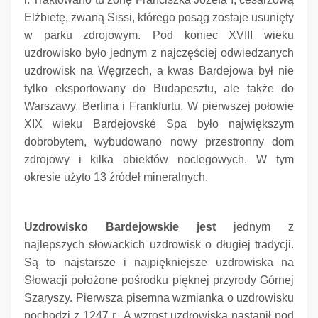
Elżbietę, zwaną Sissi, którego posąg zostaje usunięty
w parku zdrojowym.
Pod koniec XVIII wieku
uzdrowisko było jednym z najczęściej odwiedzanych
uzdrowisk na Węgrzech, a kwas Bardejowa był nie
tylko eksportowany do Budapesztu, ale także do
Warszawy, Berlina i Frankfurtu.
W pierwszej połowie
XIX wieku Bardejovské Spa było największym
dobrobytem, ​​wybudowano nowy przestronny dom
zdrojowy i kilka obiektów noclegowych.
W tym
okresie użyto 13 źródeł mineralnych.
Uzdrowisko Bardejowskie jest
jednym z
najlepszych słowackich uzdrowisk o długiej tradycji.
Są to najstarsze i najpiękniejsze uzdrowiska na
Słowacji położone pośrodku pięknej przyrody Górnej
Szaryszy.
Pierwsza pisemna wzmianka o uzdrowisku
pochodzi z 1247 r., A wzrost uzdrowiska nastąpił pod