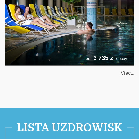
3 735
zl
od
/ pobyt
Viac...
LISTA UZDROWISK