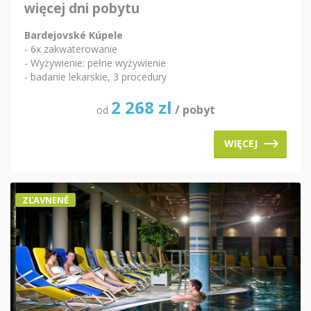
więcej dni pobytu
Bardejovské Kúpele
- 6x zakwaterowanie
- Wyżywienie: pełne wyżywienie
- badanie lekarskie, 3 procedury
2 268
zl
/ pobyt
od
WIĘCEJ
ZĽAVNENÉ