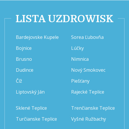
LISTA UZDROWISK
Bardejovske Kupele
Sorea Ľubovňa
Bojnice
Lúčky
Brusno
Nimnica
Dudince
Nový Smokovec
Číž
Piešťany
Liptovský Ján
Rajecké Teplice
Sklené Teplice
Trenčianske Teplice
Turčianske Teplice
Vyšné Ružbachy