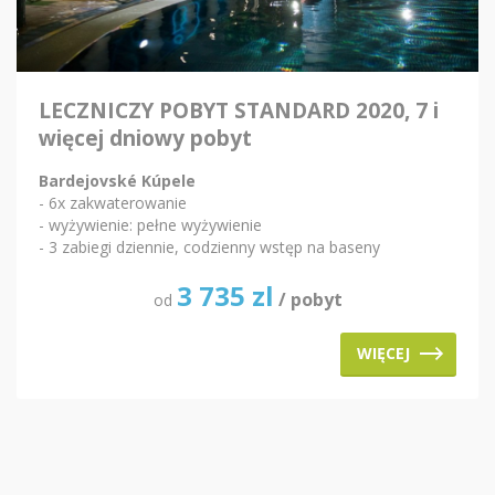
LECZNICZY POBYT STANDARD 2020, 7 i
więcej dniowy pobyt
Bardejovské Kúpele
- 6x zakwaterowanie
- wyżywienie: pełne wyżywienie
- 3 zabiegi dziennie, codzienny wstęp na baseny
3 735
zl
/ pobyt
od
WIĘCEJ