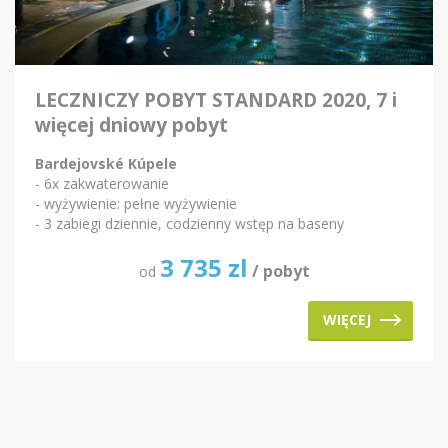
LECZNICZY POBYT STANDARD 2020, 7 i
więcej dniowy pobyt
Bardejovské Kúpele
- 6x zakwaterowanie
- wyżywienie: pełne wyżywienie
- 3 zabiegi dziennie, codzienny wstęp na baseny
3 735
zl
/ pobyt
od
WIĘCEJ