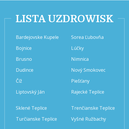
LISTA UZDROWISK
Bardejovske Kupele
Sorea Ľubovňa
Bojnice
Lúčky
Brusno
Nimnica
Dudince
Nový Smokovec
Číž
Piešťany
Liptovský Ján
Rajecké Teplice
Sklené Teplice
Trenčianske Teplice
Turčianske Teplice
Vyšné Ružbachy