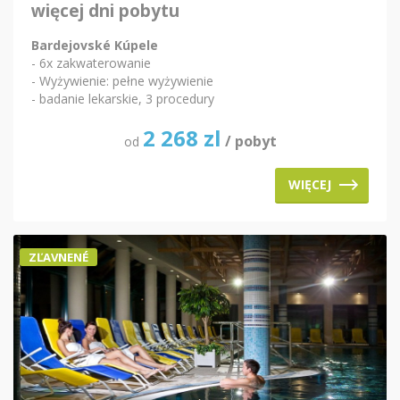
więcej dni pobytu
Bardejovské Kúpele
- 6x zakwaterowanie
- Wyżywienie: pełne wyżywienie
- badanie lekarskie, 3 procedury
2 268
zl
/ pobyt
od
WIĘCEJ
ZĽAVNENÉ