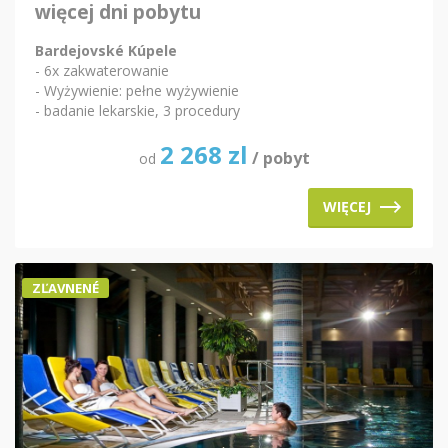
więcej dni pobytu
Bardejovské Kúpele
- 6x zakwaterowanie
- Wyżywienie: pełne wyżywienie
- badanie lekarskie, 3 procedury
2 268
zl
/ pobyt
od
WIĘCEJ
ZĽAVNENÉ