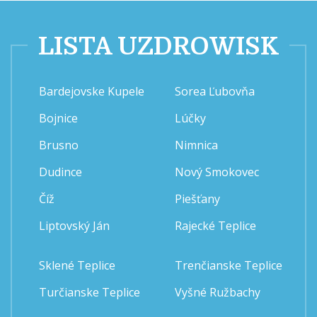
LISTA UZDROWISK
Bardejovske Kupele
Sorea Ľubovňa
Bojnice
Lúčky
Brusno
Nimnica
Dudince
Nový Smokovec
Číž
Piešťany
Liptovský Ján
Rajecké Teplice
Sklené Teplice
Trenčianske Teplice
Turčianske Teplice
Vyšné Ružbachy