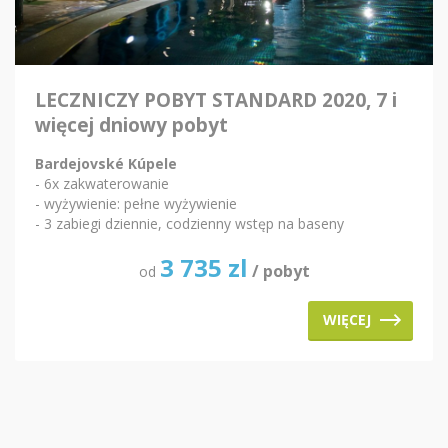
LECZNICZY POBYT STANDARD 2020, 7 i
więcej dniowy pobyt
Bardejovské Kúpele
- 6x zakwaterowanie
- wyżywienie: pełne wyżywienie
- 3 zabiegi dziennie, codzienny wstęp na baseny
3 735
zl
/ pobyt
od
WIĘCEJ