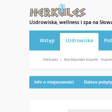
Uzdrowiska, wellness i spa na Słowa
Wstęp
Uzdrowiska
Po
Herkules
Bardejovske kupele - Kupel
Info o miejscowości
Dalsze pobyty