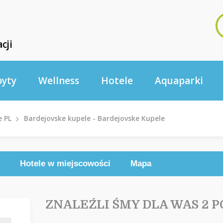
cji
byty
Wellness
Hotele
Aquaparki
e PL
Bardejovske kupele - Bardejovske Kupele
Hotele w miejscowości
Mapa
ZNALEŹLI ŚMY DLA WAS 2 