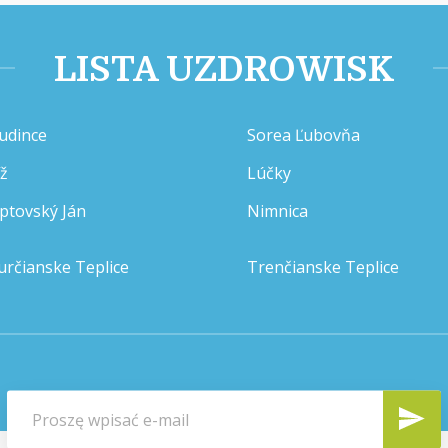
LISTA UZDROWISK
udince
Sorea Ľubovňa
íž
Lúčky
iptovský Ján
Nimnica
určianske Teplice
Trenčianske Teplice