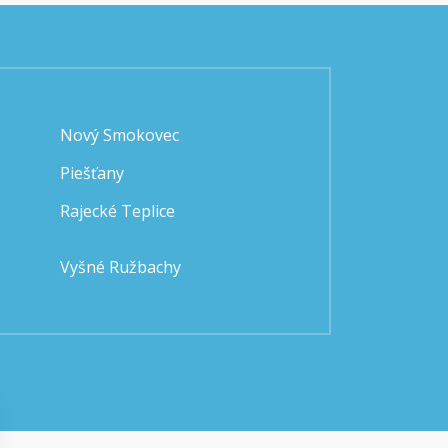
Nový Smokovec
Piešťany
Rajecké Teplice
Vyšné Ružbachy