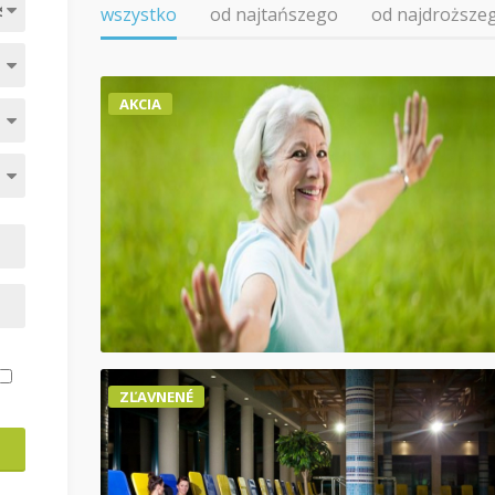
wszystko
od najtańszego
od najdroższe
AKCIA
ZĽAVNENÉ