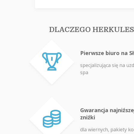
DLACZEGO HERKULES
Pierwsze biuro na S
specjalizująca się na uz
spa
Gwarancja najniźszej
zniźki
dla wiernych, pakiety ko