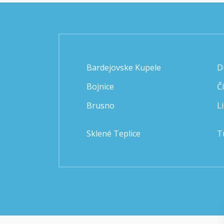
Bardejovske Kupele
D
Bojnice
Č
Brusno
L
Sklené Teplice
T