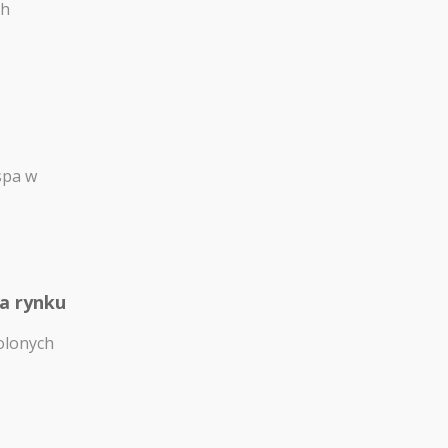
ch
spa w
na rynku
olonych