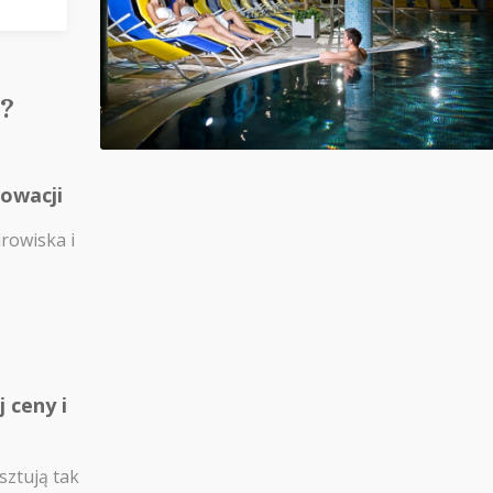
?
łowacji
drowiska i
 ceny i
sztują tak