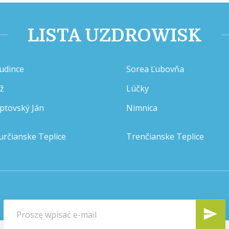
LISTA UZDROWISK
udince
Sorea Ľubovňa
íž
Lúčky
iptovský Ján
Nimnica
určianske Teplice
Trenčianske Teplice