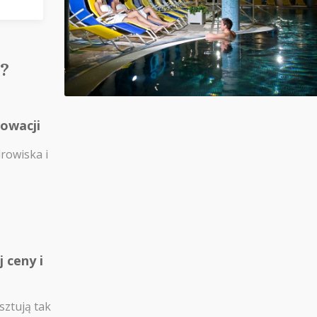
?
łowacji
drowiska i
 ceny i
sztują tak