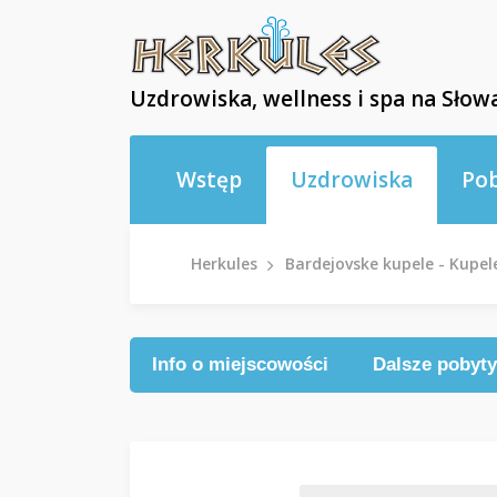
Uzdrowiska, wellness i spa na Słowa
Wstęp
Uzdrowiska
Po
Herkules
Bardejovske kupele - Kupel
Info o miejscowości
Dalsze pobyty