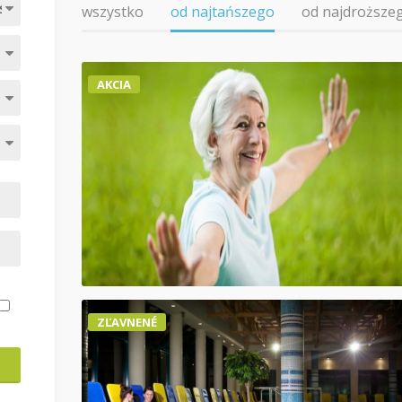
wszystko
od najtańszego
od najdroższe
AKCIA
ZĽAVNENÉ