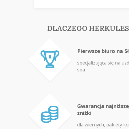
DLACZEGO HERKULES
Pierwsze biuro na S
specjalizująca się na uz
spa
Gwarancja najniźszej
zniźki
dla wiernych, pakiety ko