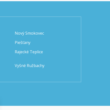
Nový Smokovec
Piešťany
Rajecké Teplice
Vyšné Ružbachy