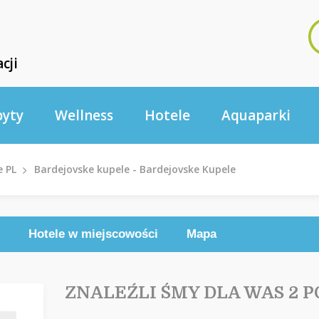
cji
byty
Wellness
Hotele
Aquaparki
e PL
Bardejovske kupele - Bardejovske Kupele
Hotele w miejscowości
Mapa
ZNALEŹLI ŚMY DLA WAS 2 