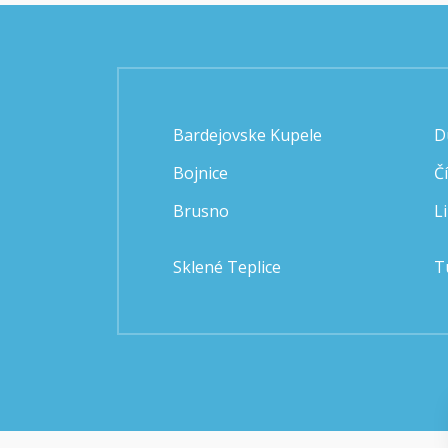
Bardejovske Kupele
D
Bojnice
Č
Brusno
L
Sklené Teplice
T