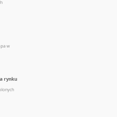
ch
spa w
na rynku
olonych