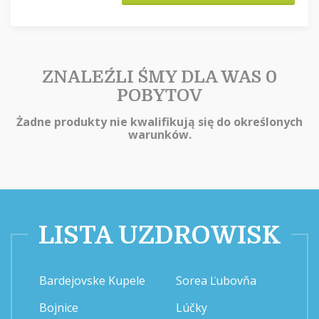
ZNALEŹLI ŚMY DLA WAS 0
POBYTOV
Żadne produkty nie kwalifikują się do określonych
warunków.
LISTA UZDROWISK
Bardejovske Kupele
Sorea Ľubovňa
Bojnice
Lúčky