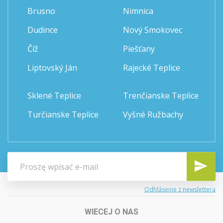
Brusno
Nimnica
Dudince
Nový Smokovec
Číž
Piešťany
Liptovský Ján
Rajecké Teplice
Sklené Teplice
Trenčianske Teplice
Turčianske Teplice
Vyšné Ružbachy
Odhlásenie z newslettera
WIECEJ O NAS