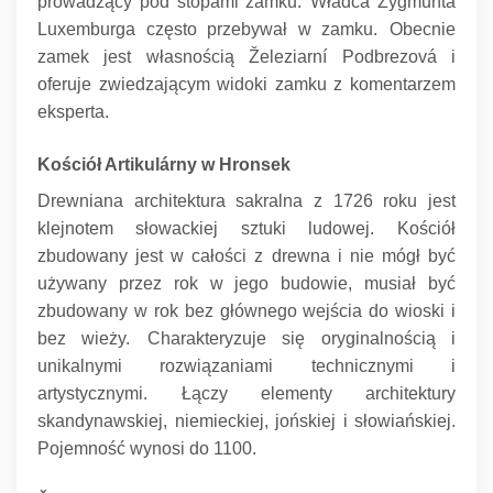
prowadzący pod stopami zamku.
Władca Zygmunta
Luxemburga często przebywał w zamku.
Obecnie
zamek jest własnością Železiarní Podbrezová i
oferuje zwiedzającym widoki zamku z komentarzem
eksperta.
Kościół Artikulárny w Hronsek
Drewniana architektura sakralna z 1726 roku jest
klejnotem słowackiej sztuki ludowej.
Kościół
zbudowany jest w całości z drewna i nie mógł być
używany przez rok w jego budowie, musiał być
zbudowany w rok bez głównego wejścia do wioski i
bez wieży.
Charakteryzuje się oryginalnością i
unikalnymi rozwiązaniami technicznymi i
artystycznymi.
Łączy elementy architektury
skandynawskiej, niemieckiej, jońskiej i słowiańskiej.
Pojemność wynosi do 1100.