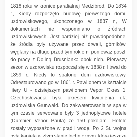
1818 roku w kronice parafialnej Medzibrod.
Do 1834
r., Kiedy rozpoczęto budowę pierwszego domu
uzdrowiskowego, ukończonego w 1837 r., W
dokumentach nie wspomniano o źródłach
uzdrowiskowych.
Jest bardziej niż prawdopodobne,
że źródła były używane przez drwali, górników,
węglany na długo przed tym rokiem, ponieważ poszli
do pracy z Doliną Brusnianka obok nich.
Pierwszy
sezon w uzdrowisku rozpoczął się w 1838 r. I trwał do
1859 r., Kiedy to spalono dom uzdrowiskowy.
Odrestaurowano go w 1861 r. Pawilonem w kształcie
litery U - dzisiejszym pawilonem Vepor.
Okres 1.
Czechosłowacja była okresem kwitnienia dla
uzdrowiska Grunwald.
Do zakwaterowania w spa w
tym czasie serwowane były 3 jednopłytowe hotele
(Dumbier, Vepor, Paula) ze 150 pokojami.
Hotele
zostały wyposażone w prąd i wodę.
Po 2 St.
wojna
była kąpielą w złym stanie technicznym, która jeszcze