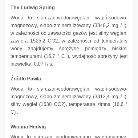
The Ludwig Spring
Woda to siarczan-wodorowęglan, wapń-sodowo-
magnezowy, słabo zmineralizowany (3348,2 mg / l),
w zależności od zawartości gazów jest silny węglan,
zawiera 1525,2 CO2, w zależności od temperatury
wody znajdujemy sprężynę pomiędzy niskimi
temperaturami (16,7 ° C ), wydajność sprężyny jest
niewielka, 0,07 l / s.
Źródło Pawła
Woda to siarczan-wodorowęglan, wapń-sodowo-
magnezowy, słabo zmineralizowany (3312,4 mg / l),
silny węgiel (1630 CO2), temperatura zimna (16,6 °
C) ,
Wiosna Hedvig
Woda to siarczan wodorowęglanu, wapń-magnez,