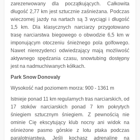
zarezerwowany dla początkujących.
Całkowita
długość 2,77 km jest sztucznie zaśnieżana.
Podczas
wieczornej jazdy na nartach są 3 wyciągi i długość
1,5 km.
Dla klasycznych narciarzy przygotowano
trasę narciarstwa biegowego o obwodzie 6,5 km w
imponującym otoczeniu śnieżnego pola golfowego.
Nawet nierezydenci odwiedzający mają możliwość
aktywnego spędzania czasu, snowtubing dostępny
jest na nadmuchiwanych kółkach.
Park Snow Donovaly
Wysokość nad poziomem morza: 900 - 1361 m
Istnieje ponad 11 km regularnych tras narciarskich, od
17 stoków narciarskich ponad 7 km pokrytych
śniegiem sztucznym śniegiem.
Z pewnością nie
ominie Cię ekscytujący klub nocny ani widok na
ośnieżone pasmo górskie z lotu ptaka podczas
paralotniarstwa.
Jeśli kochasz adrenalinę na