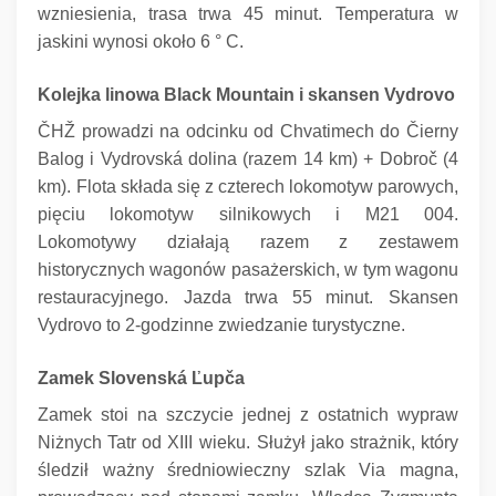
wzniesienia, trasa trwa 45 minut.
Temperatura w
jaskini wynosi około 6 ° C.
Kolejka linowa Black Mountain i skansen Vydrovo
ČHŽ prowadzi na odcinku od Chvatimech do Čierny
Balog i Vydrovská dolina (razem 14 km) + Dobroč (4
km).
Flota składa się z czterech lokomotyw parowych,
pięciu lokomotyw silnikowych i M21 004.
Lokomotywy działają razem z zestawem
historycznych wagonów pasażerskich, w tym wagonu
restauracyjnego.
Jazda trwa 55 minut.
Skansen
Vydrovo to 2-godzinne zwiedzanie turystyczne.
Zamek Slovenská Ľupča
Zamek stoi na szczycie jednej z ostatnich wypraw
Niżnych Tatr od XIII wieku.
Służył jako strażnik, który
śledził ważny średniowieczny szlak Via magna,