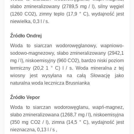
słabo zmineralizowany (2789,5 mg / l), silny węgiel
(1260 CO2), zimny teplo (17,9 ° C), wydajność jest
niewielka, 0,3 l / s.
Źródło Ondrej
Woda to siarczan wodorowęglanowy, wapniowo-
sodowo-magnezowy, słabo zmineralizowany (2942,1
mg / l), niskoemisyjny (960 CO2), bardzo niski poziom
termiczny (20,2 1 ° C) l / s.
Woda mineralna z tej
wiosny jest wysyłana na całą Słowację jako
naturalna woda lecznicza Brusnianka
Źródło Vepor
Woda to siarczan wodorowęglanu, wapń-magnez,
słabo zmineralizowana (1268,7 mg / l), niskoemisyjna
(350 mg CO2 / l), zimna (14,5 ° C), wydajność jest
nieznaczna, 0,13 l / s ,