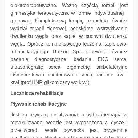
elektroterapeutyczne.
Ważną częścią terapii jest
gimnastyka terapeutyczna w formie indywidualnej i
grupowej.
Kompleksową terapię uzupełnia również
wydział terapii tlenowej, podskórne wstrzykiwanie
dwutlenku węgla oraz kąpiel w suchym dwutlenku
węgla.
Oprócz kompleksowego leczenia kąpielowo-
rehabilitacyjnego, Brusno Spa zapewnia również
badania diagnostyczne: badania EKG serca,
ultrasonografię serca, ergometrię, ambulatoryjne
ciśnienie krwi i monitorowanie serca, badanie krwi i
krwi (profil INR glikemiczny we krwi).
Lecznicza rehabilitacja
Pływanie rehabilitacyjne
Jest on używany do pływania, a hydrokineerapia w
recyrkulowanej wodzie jest wyposażona w dysze i
przeciwprąd.
Woda pływacka jest przyjemnie
przytłaczająca, klient w wodzie wykonuje ruchy, które