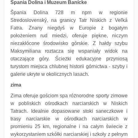
Špania Dolina i Muzeum Banícke
Špania Dolina 728 m npm w regionie
Stredoslovenský, na granicy Tatr Niskich z Veľká
Fatra.
Znany niegdyś w Europie z bogatym
położeniem rud miedzi, oferuje piękne, niczym
niezakłócone środowisko górskie.
Z hałdy szybu
Maksymiliana roztacza się wspaniały widok na
otaczające góry.
Ścieżki edukacyjne przyniosą
turystom miejsca chlubnej historii górnictwa - szyby i
galerie ukryte w okolicznych lasach.
zima
Zima oferuje gościom spa różnorodne sporty zimowe
w pobliskich ośrodkach narciarskich w Niskich
Tatrach.
Idealnie dopasowane stoki saneczkowe i
trasy narciarskie w ośrodkach narciarskich w
promieniu 25 km, regionalne i na całym świecie z
wykorzystaniem szkółki narciarskiej i szkoły z pełnym