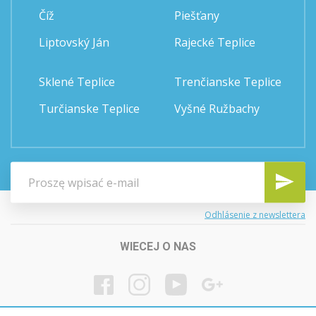
Číž
Piešťany
Liptovský Ján
Rajecké Teplice
Sklené Teplice
Trenčianske Teplice
Turčianske Teplice
Vyšné Ružbachy
Odhlásenie z newslettera
WIECEJ O NAS