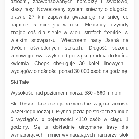
dziećmi, zaawansowanych narciarzy i światowej
klasy rasy.
Nowoczesny system śnieżny o długości
prawie 27 km zapewnia gwarancję na śnieg co
najmniej 5 miesięcy w roku.
Miłośnicy przyrody
znajdą coś dla siebie w wielu strefach freeride iw
wielkim snowparku.
Wieczorem narty Jasná na
dwóch oświetlonych stokach.
Długość sezonu
zimowego trwa zwykle od początku grudnia do końca
kwietnia.
Chopk obsługuje 30 kolei linowych i
wyciągów o nośności ponad 30 000 osób na godzinę.
Ski Tale
Wysokość nad poziomem morza: 580 - 860 m npm
Ski Resort Tale oferuje różnorodne zajęcia zimowe
wszelkiego rodzaju.
Płynna jazda po stokach zajmuje
6 wyciągów o pojemności 4110 osób w ciągu 1
godziny.
Są tu dokładnie utrzymane trasy dla
wymagających i mniej wymagających narciarzy, stok