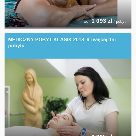
1 093
zl
od
/ pobyt
MEDICZNY POBYT KLASIK 2018, 6 i więcej dni
pobytu