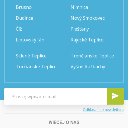
Brusno
Nimnica
Dudince
Nový Smokovec
Číž
Piešťany
Liptovský Ján
Rajecké Teplice
Sklené Teplice
Trenčianske Teplice
Turčianske Teplice
Vyšné Ružbachy
Odhlásenie z newslettera
WIECEJ O NAS