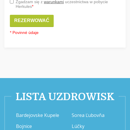
Zgadzam się z
warunkami
uczestnictwa w pobycie
Herkules
*
REZERWOWAĆ
* Povinné údaje
LISTA UZDROWISK
Bardejovske Kupele
Sorea Ľubovňa
Bojnice
Lúčky