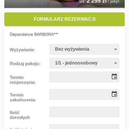
2 295
zl
od
/ pobyt
FORMULARZ REZERWACJI
Depandance BARBORA***
Wyżywienie:
Rodzaj pokoju:
Termin
rozpoczęcia:
Termin
zakończenia:
Ilość
dorosłych