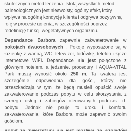
skutecznych metod leczenia.
Istotą wszystkich metod
balneologicznych jest nieswoisty, ogólny efekt, który
wpływa na ogólną kondycję klienta i odgrywa pozytywną
rolę w procesie gojenia, w szczególności poprzez
redefinicję funkcji wegetatywnych organizmu.
Depandance Barbora
zapewnia zakwaterowanie w
pokojach dwuosobowych
.
Pokoje wyposażone są w
łazienkę z wanną, WC, telewizor, lodówkę, telefon i łącze
internetowe WIFI.
Depandance
nie jest
połączone z
głównym hotelem, a jedzenie, procedury i AQUA-VITAL
Park muszą wynosić około
250 m.
Ta kwatera jest
szczególnie odpowiednia dla gości, którzy nie
przeszkadzają w tym, że będą musieli opuścić swoje
zakwaterowanie podczas pobytu w celu skorzystania z
szeregu usług i zabiegów oferowanych podczas ich
pobytu.
Jednak nie psuje to uroku i komfortu
zakwaterowania, które Barbora może zapewnić swoim
gościom.
Pobyt ze zwierzętami nie jest możliwy ze względów