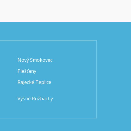
Nový Smokovec
Piešťany
Rajecké Teplice
Vyšné Ružbachy