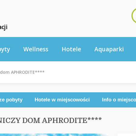
cji
byty
Wellness
Hotele
Aquaparki
zy dom APHRODITE****
ze pobyty
Hotele w miejscowości
Info o miejsc
NICZY DOM APHRODITE****