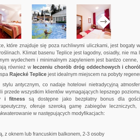
, które znajduje się poza ruchliwymi uliczkami, jest bogaty w
roślinach.
Klimat basenu Teplice jest łagodny, osiadły, nie ma l
lnym wydechem i minimalnym zapyleniem jest bardzo cenne, ś
gają również w
leczeniu chorób dróg oddechowych i chor
 spa
Rajecké Teplice
jest idealnym miejscem na pobyty regene
stylu antycznym, co nadaje hotelowi nietradycyjną atmosfer
li przede wszystkim klientów wymagających lepszego poziom
 i fitness
są dostępne jako bezpłatny bonus dla gości
rapeutyczny, oferuje szeroką gamę zabiegów leczniczych, r
zakwaterowanie w następujących modyfikacjach:
ą, z oknem lub francuskim balkonem, 2-3 osoby