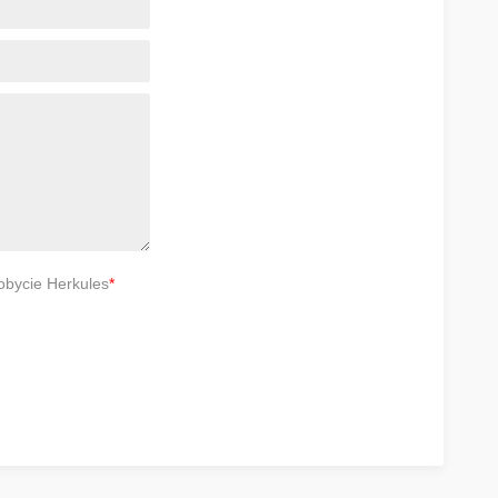
obycie Herkules
*