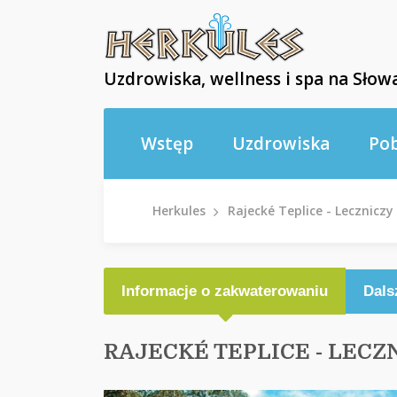
Uzdrowiska, wellness i spa na Słowa
Wstęp
Uzdrowiska
Po
Herkules
Rajecké Teplice - Lecznic
Informacje o zakwaterowaniu
Dals
RAJECKÉ TEPLICE - LECZ