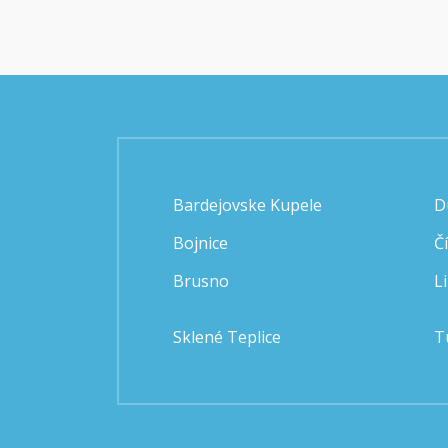
Bardejovske Kupele
D
Bojnice
Č
Brusno
L
Sklené Teplice
T