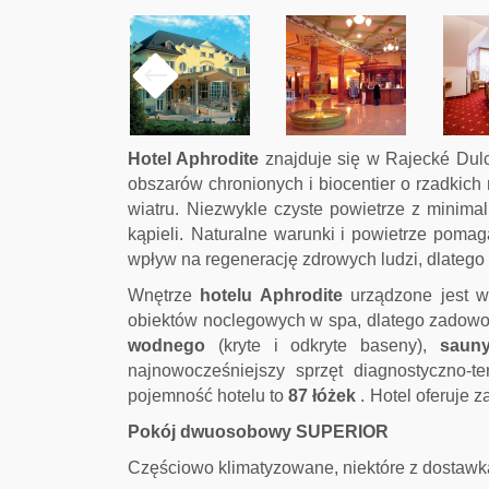
Hotel Aphrodite
znajduje się w Rajecké Dulce
obszarów chronionych i biocentier o rzadkich 
wiatru.
Niezwykle czyste powietrze z minima
kąpieli.
Naturalne warunki i powietrze poma
wpływ na regenerację zdrowych ludzi, dlatego
Wnętrze
hotelu Aphrodite
urządzone jest w 
obiektów noclegowych w spa, dlatego zadowo
wodnego
(kryte i odkryte baseny),
sauny
najnowocześniejszy sprzęt diagnostyczno-te
pojemność hotelu to
87 łóżek
.
Hotel oferuje 
Pokój dwuosobowy SUPERIOR
Częściowo klimatyzowane, niektóre z dostawk