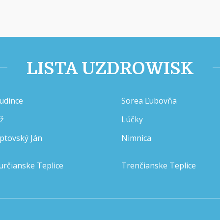
LISTA UZDROWISK
udince
Sorea Ľubovňa
íž
Lúčky
iptovský Ján
Nimnica
určianske Teplice
Trenčianske Teplice