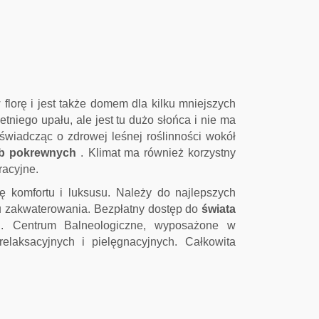
 florę i jest także domem dla kilku mniejszych
etniego upału, ale jest tu dużo słońca i nie ma
wiadcząc o zdrowej leśnej roślinności wokół
ób pokrewnych
.
Klimat ma również korzystny
racyjne.
ę komfortu i luksusu.
Należy do najlepszych
u zakwaterowania.
Bezpłatny dostęp do
świata
.
Centrum Balneologiczne, wyposażone w
elaksacyjnych i pielęgnacyjnych.
Całkowita