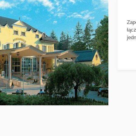
Zap
łąc
jed