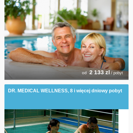
2 133
zl
od
/ pobyt
DR. MEDICAL WELLNESS, 8 i więcej dniowy pobyt