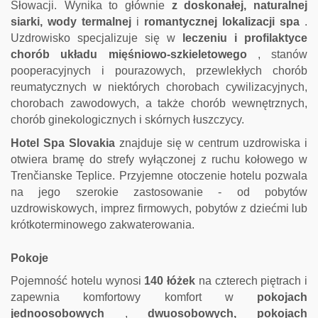
Słowacji.
Wynika to głównie
z doskonałej, naturalnej
siarki, wody termalnej
i
romantycznej lokalizacji spa
.
Uzdrowisko specjalizuje się w
leczeniu i profilaktyce
chorób układu mięśniowo-szkieletowego
, stanów
pooperacyjnych i pourazowych, przewlekłych chorób
reumatycznych w niektórych chorobach cywilizacyjnych,
chorobach zawodowych, a także chorób wewnętrznych,
chorób ginekologicznych i skórnych łuszczycy.
Hotel Spa Slovakia
znajduje się w centrum uzdrowiska i
otwiera bramę do strefy wyłączonej z ruchu kołowego w
Trenčianske Teplice.
Przyjemne otoczenie hotelu pozwala
na jego szerokie zastosowanie - od pobytów
uzdrowiskowych, imprez firmowych, pobytów z dziećmi lub
krótkoterminowego zakwaterowania.
Pokoje
Pojemność hotelu wynosi
140 łóżek
na czterech piętrach i
zapewnia komfortowy komfort w
pokojach
jednoosobowych
,
dwuosobowych, pokojach