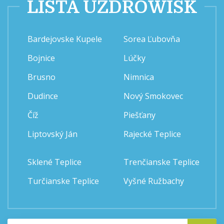
LISTA UZDROWISK
Bardejovske Kupele
Sorea Ľubovňa
Bojnice
Lúčky
Brusno
Nimnica
Dudince
Nový Smokovec
Číž
Piešťany
Liptovský Ján
Rajecké Teplice
Sklené Teplice
Trenčianske Teplice
Turčianske Teplice
Vyšné Ružbachy