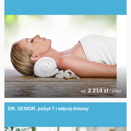
2 214
zl
od
/ pobyt
DR. SENIOR, pobyt 7 i więcej dniowy