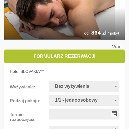
864
zl
od
/ pobyt
Viac...
FORMULARZ REZERWACJI
Hotel SLOVAKIA***
Wyżywienie:
Rodzaj pokoju:
Termin
rozpoczęcia: