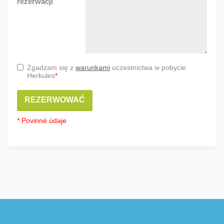
rezerwacji
Zgadzam się z
warunkami
uczestnictwa w pobycie
Herkules
*
REZERWOWAĆ
* Povinné údaje