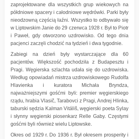
zaprojektowane dla wszystkich grup wiekowych na
półdniowe spacery i całodniowe wędrówki.
Parki były
nieodzowną częścią łaźni.
Wszystko to odbywało się
w Liptowskim Janie do 29 czerwca 1928 r. Był to Piotr
i Paweł, gdy otworzono uzdrowisko.
Od tego dnia
pacjenci zaczęli chodzić na tydzień i dwa tygodnie.
Zabiegi na dzień były wystarczające dla 60
pacjentów.
Większość pochodziła z Budapesztu i
Pragi.
Węgierska szlachta udała się do uzdrowiska.
Według opowiadań mistrza uzdrowiskowego Rudolfa
Hlavienka i kuratora Michała Bryndza,
najważniejszymi gośćmi byli: premier węgierskiego
rządu, hrabia Vlasič, Tarabovci z Pragi, Andrej Hlinka,
taburski sędzia Kalman Vitáliš, węgierski poeta Sylay
i słynny węgierski piosenkarz Relle Gaby.
Częstymi
gośćmi byli również wielu Liptowske.
Okres od 1929 r. Do 1936 r. Był okresem prosperity i