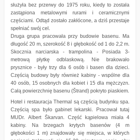
służyła bez przerwy do 1975 roku, kiedy to została
zastąpiona metalowymi rurami i ceramicznymi
częściami.
Odtąd zostało zakłócone, a dziś przestaje
spełniać swój cel.
Druga grupa pracowała przy budowie basenu.
Ma
długość 20 m, szerokość 8 i głębokość od 1 do 2,2 m.
Skocznia narciarska - trampolina - Posiada 3-
metrową płytkę odblaskową.
Nie brakowało
prysznice - były trzy dla 6 osób i basen dla dzieci.
Częścią budowy były również kabiny - wspólne dla
40 osób, 15 osobnych dla kobiet i 15 dla mężczyzn.
Całą powierzchnię basenu (Štrand) pokryto piaskiem.
Hotel i restauracja Thermal są częścią budynku spa.
Częścią spa było gabinet lekarski.
Pracował tutaj
MUDr.
Albert Škarvan.
Część kąpielowa miała 4
kabiny.
Na brzegach krytych basenów (4 m
głębokości 1 m) znajdowały się miejsca, w których