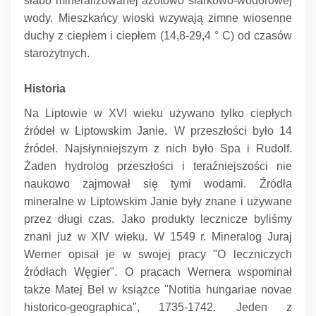
słabo mineralizowanej azotowo siarkowo-wodorowej
wody.
Mieszkańcy wioski wzywają zimne wiosenne
duchy z ciepłem i ciepłem (14,8-29,4 ° C) od czasów
starożytnych.
Historia
Na Liptowie w XVI wieku używano tylko ciepłych
źródeł w Liptowskim Janie.
W przeszłości było 14
źródeł.
Najsłynniejszym z nich było Spa i Rudolf.
Żaden hydrolog przeszłości i teraźniejszości nie
naukowo zajmował się tymi wodami.
Źródła
mineralne w Liptowskim Janie były znane i używane
przez długi czas.
Jako produkty lecznicze byliśmy
znani już w XIV wieku.
W 1549 r. Mineralog Juraj
Werner opisał je w swojej pracy "O leczniczych
źródłach Węgier".
O pracach Wernera wspominał
także Matej Bel w książce "Notitia hungariae novae
historico-geographica", 1735-1742.
Jeden z