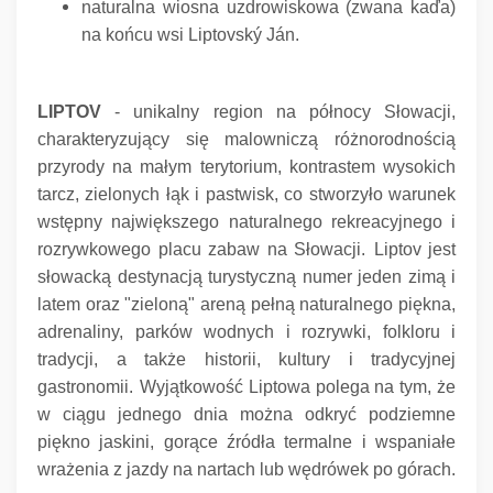
naturalna wiosna uzdrowiskowa (zwana kaďa)
na końcu wsi Liptovský Ján.
LIPTOV
- unikalny region na północy Słowacji,
charakteryzujący się malowniczą różnorodnością
przyrody na małym terytorium, kontrastem wysokich
tarcz, zielonych łąk i pastwisk, co stworzyło warunek
wstępny największego naturalnego rekreacyjnego i
rozrywkowego placu zabaw na Słowacji.
Liptov jest
słowacką destynacją turystyczną numer jeden zimą i
latem oraz "zieloną" areną pełną naturalnego piękna,
adrenaliny, parków wodnych i rozrywki, folkloru i
tradycji, a także historii, kultury i tradycyjnej
gastronomii.
Wyjątkowość Liptowa polega na tym, że
w ciągu jednego dnia można odkryć podziemne
piękno jaskini, gorące źródła termalne i wspaniałe
wrażenia z jazdy na nartach lub wędrówek po górach.