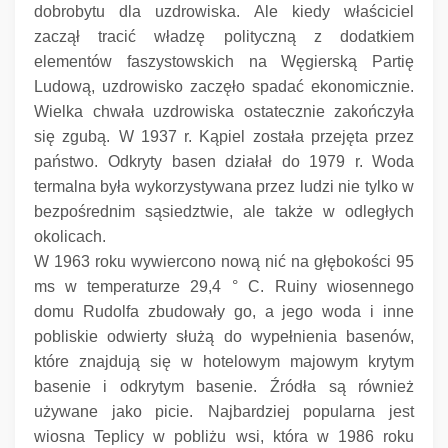
dobrobytu dla uzdrowiska.
Ale kiedy właściciel
zaczął tracić władzę polityczną z dodatkiem
elementów faszystowskich na Węgierską Partię
Ludową, uzdrowisko zaczęło spadać ekonomicznie.
Wielka chwała uzdrowiska ostatecznie zakończyła
się zgubą.
W 1937 r. Kąpiel została przejęta przez
państwo.
Odkryty basen działał do 1979 r. Woda
termalna była wykorzystywana przez ludzi nie tylko w
bezpośrednim sąsiedztwie, ale także w odległych
okolicach.
W 1963 roku wywiercono nową nić na głębokości 95
ms w temperaturze 29,4 ° C.
Ruiny wiosennego
domu Rudolfa zbudowały go, a jego woda i inne
pobliskie odwierty służą do wypełnienia basenów,
które znajdują się w hotelowym majowym krytym
basenie i odkrytym basenie.
Źródła są również
używane jako picie.
Najbardziej popularna jest
wiosna Teplicy w pobliżu wsi, która w 1986 roku