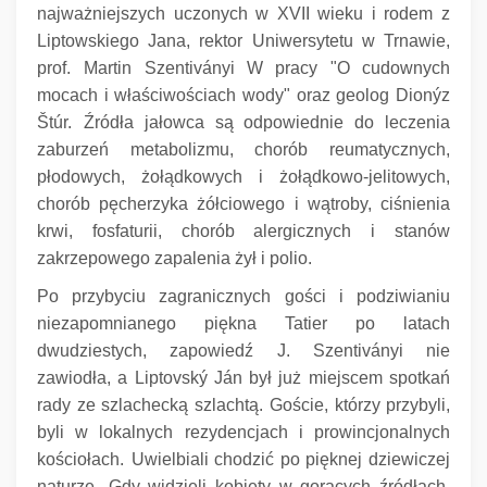
najważniejszych uczonych w XVII wieku i rodem z
Liptowskiego Jana, rektor Uniwersytetu w Trnawie,
prof.
Martin Szentiványi W pracy "O cudownych
mocach i właściwościach wody" oraz geolog Dionýz
Štúr.
Źródła jałowca są odpowiednie do leczenia
zaburzeń metabolizmu, chorób reumatycznych,
płodowych, żołądkowych i żołądkowo-jelitowych,
chorób pęcherzyka żółciowego i wątroby, ciśnienia
krwi, fosfaturii, chorób alergicznych i stanów
zakrzepowego zapalenia żył i polio.
Po przybyciu zagranicznych gości i podziwianiu
niezapomnianego piękna Tatier po latach
dwudziestych, zapowiedź J. Szentiványi nie
zawiodła, a Liptovský Ján był już miejscem spotkań
rady ze szlachecką szlachtą.
Goście, którzy przybyli,
byli w lokalnych rezydencjach i prowincjonalnych
kościołach.
Uwielbiali chodzić po pięknej dziewiczej
naturze.
Gdy widzieli kobiety w gorących źródłach,