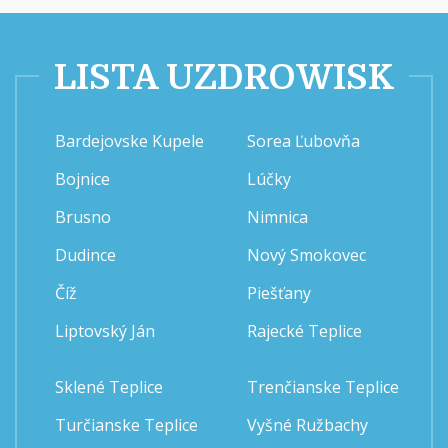
LISTA UZDROWISK
Bardejovske Kupele
Sorea Ľubovňa
Bojnice
Lúčky
Brusno
Nimnica
Dudince
Nový Smokovec
Číž
Piešťany
Liptovský Ján
Rajecké Teplice
Sklené Teplice
Trenčianske Teplice
Turčianske Teplice
Vyšné Ružbachy