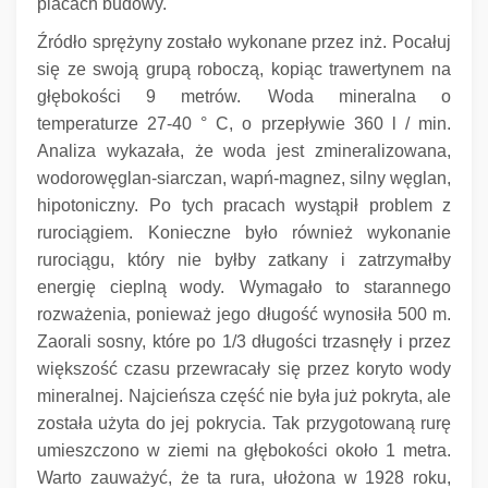
placach budowy.
Źródło sprężyny zostało wykonane przez inż.
Pocałuj
się ze swoją grupą roboczą, kopiąc trawertynem na
głębokości 9 metrów.
Woda mineralna o
temperaturze 27-40 ° C, o przepływie 360 ​​l / min.
Analiza wykazała, że ​​woda jest zmineralizowana,
wodorowęglan-siarczan, wapń-magnez, silny węglan,
hipotoniczny.
Po tych pracach wystąpił problem z
rurociągiem.
Konieczne było również wykonanie
rurociągu, który nie byłby zatkany i zatrzymałby
energię cieplną wody.
Wymagało to starannego
rozważenia, ponieważ jego długość wynosiła 500 m.
Zaorali sosny, które po 1/3 długości trzasnęły i przez
większość czasu przewracały się przez koryto wody
mineralnej.
Najcieńsza część nie była już pokryta, ale
została użyta do jej pokrycia.
Tak przygotowaną rurę
umieszczono w ziemi na głębokości około 1 metra.
Warto zauważyć, że ta rura, ułożona w 1928 roku,