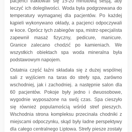
pacjenci traktowali się 15-20 minutową sesją, aby
leczyć ich dolegliwości.
Woda była podgrzewana do
temperatury wymaganej dla pacjentów.
Po każdej
kąpieli wykonywano okłady, a pacjenci odpoczywali
w koce.
Oprócz tych zabiegów spa, mistrz-specjalista
zapewnił masaż fizyczny, pedicure, manicure.
Granice zalecano chodzić po kamieniach.
We
wszystkich obiektach spa woda mineralna była
podstawowym napojem.
Ostatnia część łaźni składała się z dużej wspólnej
sali z wyjściem na taras do strefy spa, zarówno
wschodniej, jak i zachodniej.
a następnie salon dla
60 pacjentów.
Pokoje były jedno i dwuosobowe,
wygodnie wyposażone na swój czas.
Spa cieszyło
się również popularnością wśród stref pieszych.
Wschodnia strona kompleksu przecinała chodniki z
miejscami odpoczynku, skąd były ładne perspektywy
dla całego centralnego Liptowa.
Strefy piesze zostały