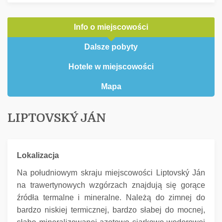
Info o miejscowości
Dalsze pobyty
Hotele w miejscowości
Mapa
LIPTOVSKÝ JÁN
Lokalizacja
Na południowym skraju miejscowości Liptovský Ján
na trawertynowych wzgórzach znajdują się gorące
źródła termalne i mineralne.
Należą do zimnej do
bardzo niskiej termicznej, bardzo słabej do mocnej,