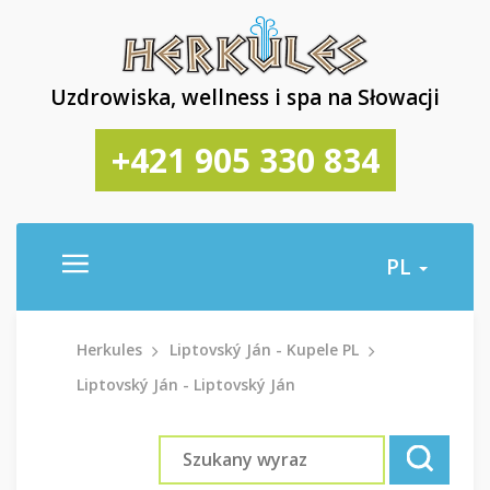
Uzdrowiska, wellness i spa na Słowacji
+421 905 330 834
PL
Herkules
Liptovský Ján - Kupele PL
Liptovský Ján - Liptovský Ján