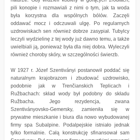
pili konopie i rozmawiali z nimi o tym, jak ta woda
była korzystna dla wspólnych bólów.
Zaczęli
oddawać mocz i odczuwali ulgę.
Po regularnych
uzdrowiskach sen również dobrze zasypiał.
Tubylcy
leczyli wydzielinę z tej wody już dawno temu, a także
uwielbiali ją, ponieważ była dla niej dobra.
Wyleczyli
również choroby skóry, w szczególności świerzb.
W 1927 r. Józef Szentiványi postanowił poddać się
naturalnym krajobrazom i zbudować uzdrowisko,
podobnie jak w Trenčianskich Teplicach i
Ružbachach: skład wody był podobny do składu
Ružbacha.
Jego rezydencja, zwana
Szentiványovsko-Gemersky, zamieniła się w
prywatne mieszkanie i biura dla nowo wybudowanej
firmy spa Subalpine.
Podalpejskie istniało jednak
tylko formalnie.
Całą konstrukcję sfinansował sam