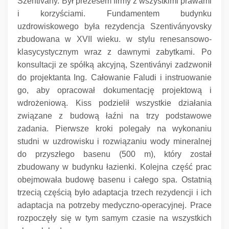
Szentivany.
Był prezesem firmy z wszystkimi prawami
i korzyściami.
Fundamentem budynku
uzdrowiskowego była rezydencja Szentiványovsky
zbudowana w XVII wieku.
w stylu renesansowo-
klasycystycznym wraz z dawnymi zabytkami.
Po
konsultacji ze spółką akcyjną, Szentiványi zadzwonił
do projektanta Ing.
Całowanie Faludi i instruowanie
go, aby opracował dokumentację projektową i
wdrożeniową.
Kiss podzielił wszystkie działania
związane z budową łaźni na trzy podstawowe
zadania.
Pierwsze kroki polegały na wykonaniu
studni w uzdrowisku i rozwiązaniu wody mineralnej
do przyszłego basenu (500 m), który został
zbudowany w budynku łazienki.
Kolejna część prac
obejmowała budowę basenu i całego spa.
Ostatnią
trzecią częścią było adaptacja trzech rezydencji i ich
adaptacja na potrzeby medyczno-operacyjnej.
Prace
rozpoczęły się w tym samym czasie na wszystkich