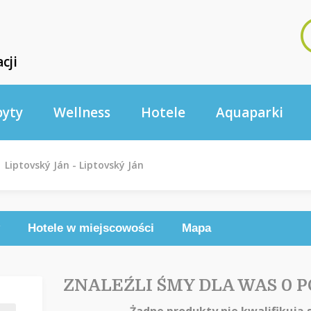
cji
byty
Wellness
Hotele
Aquaparki
Liptovský Ján - Liptovský Ján
Hotele w miejscowości
Mapa
ZNALEŹLI ŚMY DLA WAS 0 