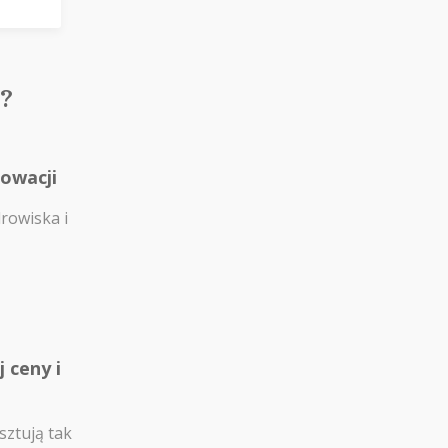
?
łowacji
drowiska i
 ceny i
sztują tak