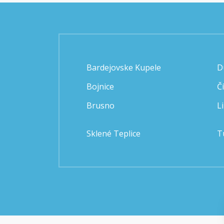
Bardejovske Kupele
D
Bojnice
Č
Brusno
L
Sklené Teplice
T