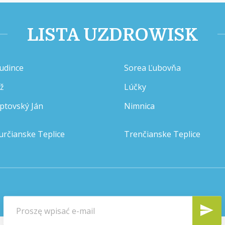
LISTA UZDROWISK
udince
Sorea Ľubovňa
íž
Lúčky
iptovský Ján
Nimnica
určianske Teplice
Trenčianske Teplice