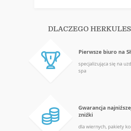
DLACZEGO HERKULES
Pierwsze biuro na S
specjalizująca się na uz
spa
Gwarancja najniźszej
zniźki
dla wiernych, pakiety ko