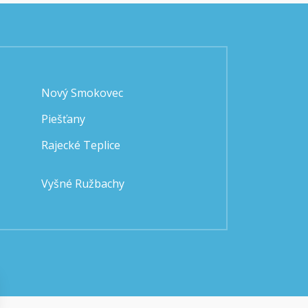
Nový Smokovec
Piešťany
Rajecké Teplice
Vyšné Ružbachy