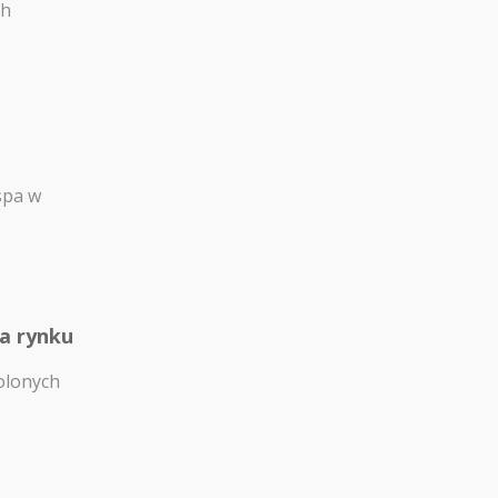
ch
spa w
na rynku
olonych