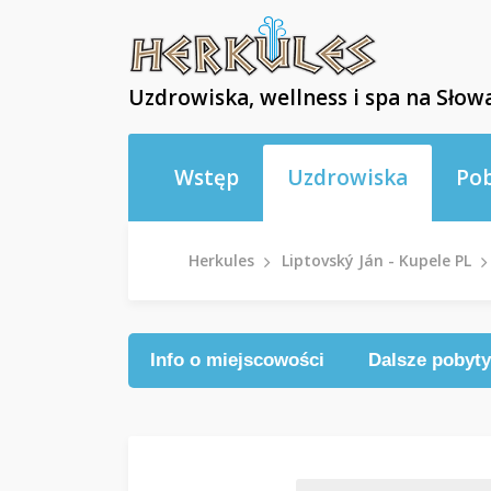
Uzdrowiska, wellness i spa na Słowa
Wstęp
Uzdrowiska
Po
Herkules
Liptovský Ján - Kupele PL
Info o miejscowości
Dalsze pobyty